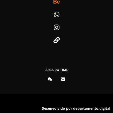
ÁREA DO TIME
Desenvolvido por departamento.digital