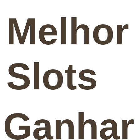
Melhor
Slots
Ganhar