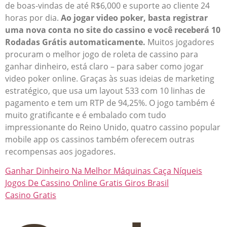
de boas-vindas de até R$6,000 e suporte ao cliente 24
horas por dia.
Ao jogar video poker, basta registrar
uma nova conta no site do cassino e você receberá 10
Rodadas Grátis automaticamente.
Muitos jogadores
procuram o melhor jogo de roleta de cassino para
ganhar dinheiro, está claro – para saber como jogar
video poker online. Graças às suas ideias de marketing
estratégico, que usa um layout 533 com 10 linhas de
pagamento e tem um RTP de 94,25%. O jogo também é
muito gratificante e é embalado com tudo
impressionante do Reino Unido, quatro cassino popular
mobile app os cassinos também oferecem outras
recompensas aos jogadores.
Ganhar Dinheiro Na Melhor Máquinas Caça Níqueis
Jogos De Cassino Online Gratis Giros Brasil
Casino Gratis