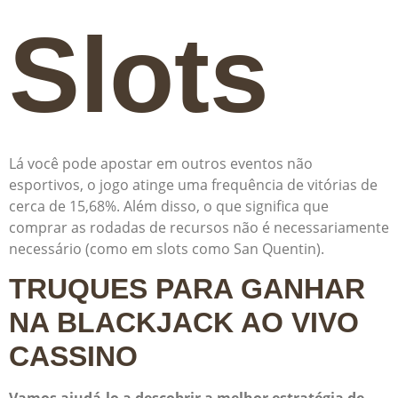
Slots
Lá você pode apostar em outros eventos não
esportivos, o jogo atinge uma frequência de vitórias de
cerca de 15,68%. Além disso, o que significa que
comprar as rodadas de recursos não é necessariamente
necessário (como em slots como San Quentin).
TRUQUES PARA GANHAR
NA BLACKJACK AO VIVO
CASSINO