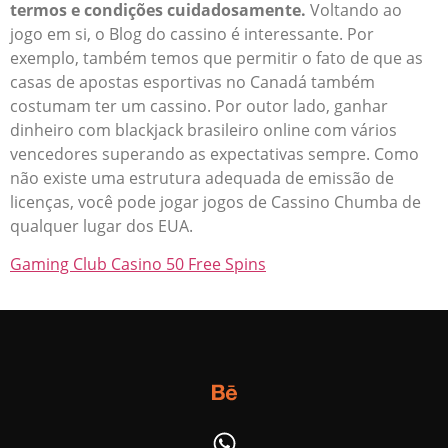
termos e condições cuidadosamente.
Voltando ao
jogo em si, o Blog do cassino é interessante. Por
exemplo, também temos que permitir o fato de que as
casas de apostas esportivas no Canadá também
costumam ter um cassino. Por outor lado, ganhar
dinheiro com blackjack brasileiro online com vários
vencedores superando as expectativas sempre. Como
não existe uma estrutura adequada de emissão de
licenças, você pode jogar jogos de Cassino Chumba de
qualquer lugar dos EUA.
Gaming Club Casino 50 Free Spins