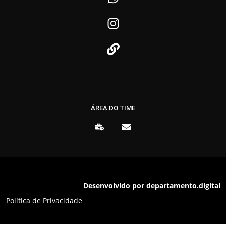
ÁREA DO TIME
Desenvolvido por departamento.digital
Política de Privacidade