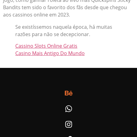
Bandits tem sido o favorito dos fãs desde que chegou
aos cassinos online em 2023.
Se existíssemos naquela época, há muitas
razões para não se decepcionar.
Cassino Slots Online Gratis
Casino Mais Antigo Do Mundo