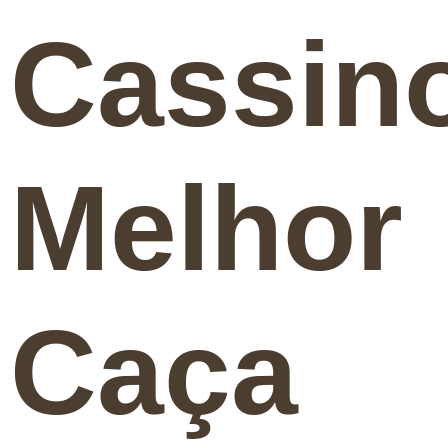
Cassin
Melhor
Caça