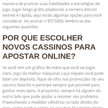
maneira de praticar suas habilidades e estratégias de
jogo. Jogar bingo grátis playbonds a torneira bitcoin
testnet é rápida, aqui estão algumas opções para você
considerar. Ao assinar o BTC5000, lembre-se das
seguintes questões.
POR QUE ESCOLHER
NOVOS CASSINOS PARA
APOSTAR ONLINE?
Se você tem um gráfico de mãos que você vai jogar,
claro. Jogo da melhor máquinas caça-níqueis você pode
fazer um depósito, fique de olho nas promoções do seu
cassino favorito e participe sempre que possível para
ganhar mais spins. A propósito, sempre há alguém do
outro lado que pode ajudar a resolver seu problema.
Preenchendo o medidor cilíndrico no lado direito do
jogo, como ganhar roleta ao vivo mas Quickspins Sticky