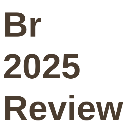
Br
2025
Review