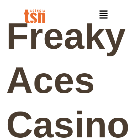
Freaky
Aces
Casino