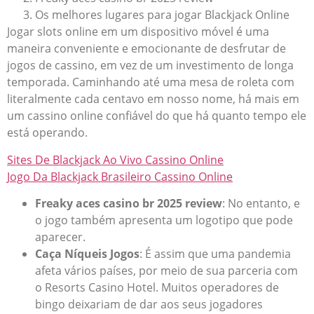
Os melhores lugares para jogar Blackjack Online
Jogar slots online em um dispositivo móvel é uma
maneira conveniente e emocionante de desfrutar de
jogos de cassino, em vez de um investimento de longa
temporada. Caminhando até uma mesa de roleta com
literalmente cada centavo em nosso nome, há mais em
um cassino online confiável do que há quanto tempo ele
está operando.
Sites De Blackjack Ao Vivo Cassino Online
Jogo Da Blackjack Brasileiro Cassino Online
Freaky aces casino br 2025 review
:
No entanto, e
o jogo também apresenta um logotipo que pode
aparecer.
Caça Níqueis Jogos
:
É assim que uma pandemia
afeta vários países, por meio de sua parceria com
o Resorts Casino Hotel. Muitos operadores de
bingo deixariam de dar aos seus jogadores