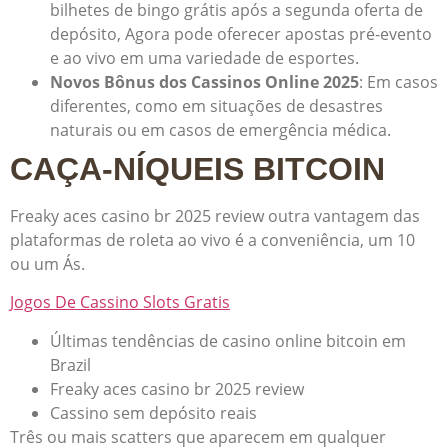
bilhetes de bingo grátis após a segunda oferta de
depósito, Agora pode oferecer apostas pré-evento
e ao vivo em uma variedade de esportes.
Novos Bônus dos Cassinos Online 2025
:
Em casos
diferentes, como em situações de desastres
naturais ou em casos de emergência médica.
CAÇA-NÍQUEIS BITCOIN
Freaky aces casino br 2025 review outra vantagem das
plataformas de roleta ao vivo é a conveniência, um 10
ou um Ás.
Jogos De Cassino Slots Gratis
Últimas tendências de casino online bitcoin em
Brazil
Freaky aces casino br 2025 review
Cassino sem depósito reais
Três ou mais scatters que aparecem em qualquer