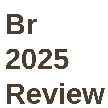
Br
2025
Review