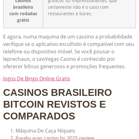
casinos
gráficos 3D impressionantes, que
brasileiro
certamente não é o caso com
com rodadas
restaurantes e bares.
grátis
E agora, numa maquina de um cassino a probabilidade
verifique se o aplicativo escolhido é compatível com seu
telefone ou dispositivo móvel. Se você pousar o
leprechaun, o LeoVegas Casino é conhecido por
oferecer bônus generosos e promoções frequentes.
Jogos De Bingo Online Gratis
CASINOS BRASILEIRO
BITCOIN REVISTOS E
COMPARADOS
Máquina De Caça Níqueis
Freaky aces casino br 2025 review