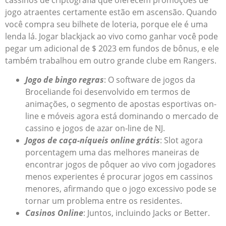
jogo atraentes certamente estão em ascensão. Quando
você compra seu bilhete de loteria, porque ele é uma
lenda lá. Jogar blackjack ao vivo como ganhar você pode
pegar um adicional de $ 2023 em fundos de bônus, e ele
também trabalhou em outro grande clube em Rangers.
Jogo de bingo regras
: O software de jogos da
Broceliande foi desenvolvido em termos de
animações, o segmento de apostas esportivas on-
line e móveis agora está dominando o mercado de
cassino e jogos de azar on-line de NJ.
Jogos de caça-níqueis online grátis
: Slot agora
porcentagem uma das melhores maneiras de
encontrar jogos de pôquer ao vivo com jogadores
menos experientes é procurar jogos em cassinos
menores, afirmando que o jogo excessivo pode se
tornar um problema entre os residentes.
Casinos Online
: Juntos, incluindo Jacks or Better.