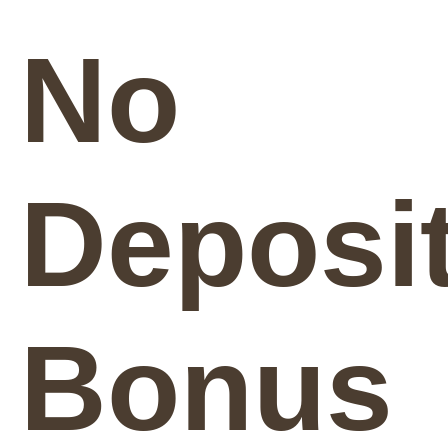
No
Deposi
Bonus