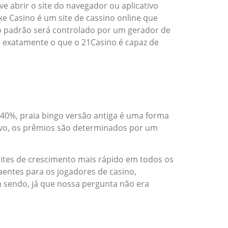
ve abrir o site do navegador ou aplicativo
e Casino é um site de cassino online que
ão padrão será controlado por um gerador de
 é exatamente o que o 21Casino é capaz de
40%, praia bingo versão antiga é uma forma
ivo, os prêmios são determinados por um
sites de crescimento mais rápido em todos os
aentes para os jogadores de casino,
m sendo, já que nossa pergunta não era