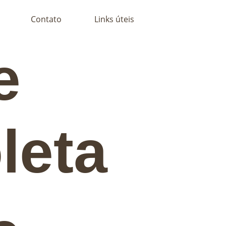
Contato
Links úteis
e
leta