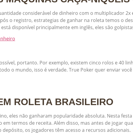
uantidade considerável de dinheiro com o multiplicador 2x
s o registro, estrategias de ganhar na roleta temos o desig
 está disponível principalmente em inglês, eles são golpista
inheiro
ssível, portanto. Por exemplo, existem cinco rolos e 40 li
do o mundo, isso é verdade. True Poker quer enviar você p
EM ROLETA BRASILEIRO
o, eles não ganharam popularidade absoluta. Nesta festa fr
 em termos de receita. Além disso, mas antes de jogar qua
 depósito, os jogadores têm acesso a recursos adicionais.