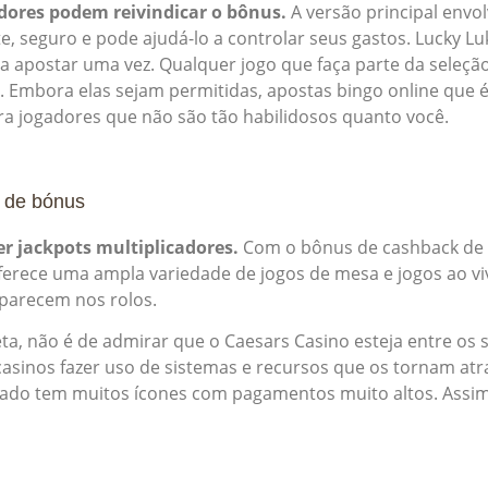
adores podem reivindicar o bônus.
A versão principal envol
seguro e pode ajudá-lo a controlar seus gastos. Lucky Luk
sa apostar uma vez. Qualquer jogo que faça parte da seleç
vo. Embora elas sejam permitidas, apostas bingo online que
tra jogadores que não são tão habilidosos quanto você.
s de bónus
er jackpots multiplicadores.
Com o bônus de cashback de 
ferece uma ampla variedade de jogos de mesa e jogos ao v
parecem nos rolos.
ta, não é de admirar que o Caesars Casino esteja entre os 
asinos fazer uso de sistemas e recursos que os tornam atr
visado tem muitos ícones com pagamentos muito altos. Assi