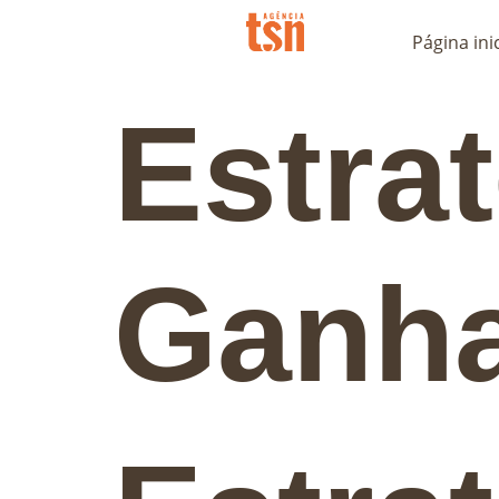
Página inic
Estra
Ganha