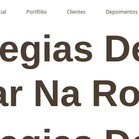
ial
Portfólio
Clientes
Depoimentos
tegias D
r Na Ro