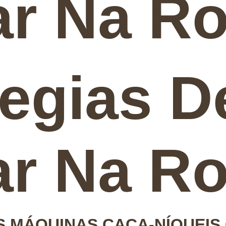
r Na Ro
tegias D
r Na Ro
 MÁQUINAS CAÇA-NÍQUEIS 