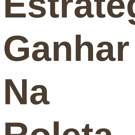
Estraté
Ganhar
Na