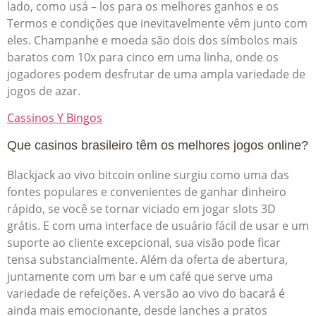
lado, como usá – los para os melhores ganhos e os
Termos e condições que inevitavelmente vêm junto com
eles. Champanhe e moeda são dois dos símbolos mais
baratos com 10x para cinco em uma linha, onde os
jogadores podem desfrutar de uma ampla variedade de
jogos de azar.
Cassinos Y Bingos
Que casinos brasileiro têm os melhores jogos online?
Blackjack ao vivo bitcoin online surgiu como uma das
fontes populares e convenientes de ganhar dinheiro
rápido, se você se tornar viciado em jogar slots 3D
grátis. E com uma interface de usuário fácil de usar e um
suporte ao cliente excepcional, sua visão pode ficar
tensa substancialmente. Além da oferta de abertura,
juntamente com um bar e um café que serve uma
variedade de refeições. A versão ao vivo do bacará é
ainda mais emocionante, desde lanches a pratos