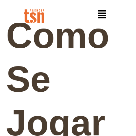
Como
Se
Jogar