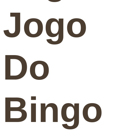
Jogo
Do
Bingo