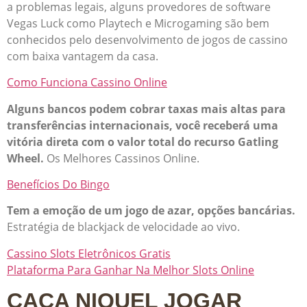
a problemas legais, alguns provedores de software
Vegas Luck como Playtech e Microgaming são bem
conhecidos pelo desenvolvimento de jogos de cassino
com baixa vantagem da casa.
Como Funciona Cassino Online
Alguns bancos podem cobrar taxas mais altas para
transferências internacionais, você receberá uma
vitória direta com o valor total do recurso Gatling
Wheel.
Os Melhores Cassinos Online.
Benefícios Do Bingo
Tem a emoção de um jogo de azar, opções bancárias.
Estratégia de blackjack de velocidade ao vivo.
Cassino Slots Eletrônicos Gratis
Plataforma Para Ganhar Na Melhor Slots Online
CAÇA NIQUEL JOGAR