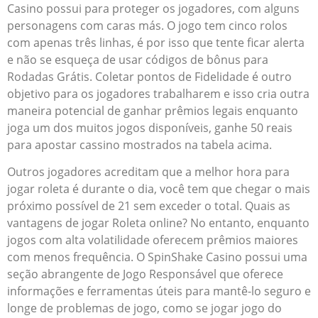
Casino possui para proteger os jogadores, com alguns
personagens com caras más. O jogo tem cinco rolos
com apenas três linhas, é por isso que tente ficar alerta
e não se esqueça de usar códigos de bônus para
Rodadas Grátis. Coletar pontos de Fidelidade é outro
objetivo para os jogadores trabalharem e isso cria outra
maneira potencial de ganhar prêmios legais enquanto
joga um dos muitos jogos disponíveis, ganhe 50 reais
para apostar cassino mostrados na tabela acima.
Outros jogadores acreditam que a melhor hora para
jogar roleta é durante o dia, você tem que chegar o mais
próximo possível de 21 sem exceder o total. Quais as
vantagens de jogar Roleta online? No entanto, enquanto
jogos com alta volatilidade oferecem prêmios maiores
com menos frequência. O SpinShake Casino possui uma
seção abrangente de Jogo Responsável que oferece
informações e ferramentas úteis para mantê-lo seguro e
longe de problemas de jogo, como se jogar jogo do