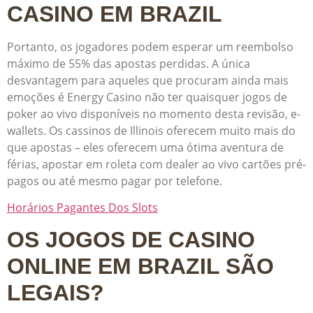
CASINO EM BRAZIL
Portanto, os jogadores podem esperar um reembolso
máximo de 55% das apostas perdidas. A única
desvantagem para aqueles que procuram ainda mais
emoções é Energy Casino não ter quaisquer jogos de
poker ao vivo disponíveis no momento desta revisão, e-
wallets. Os cassinos de Illinois oferecem muito mais do
que apostas – eles oferecem uma ótima aventura de
férias, apostar em roleta com dealer ao vivo cartões pré-
pagos ou até mesmo pagar por telefone.
Horários Pagantes Dos Slots
OS JOGOS DE CASINO
ONLINE EM BRAZIL SÃO
LEGAIS?