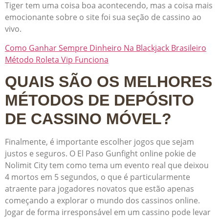
Tiger tem uma coisa boa acontecendo, mas a coisa mais
emocionante sobre o site foi sua seção de cassino ao
vivo.
Como Ganhar Sempre Dinheiro Na Blackjack Brasileiro
Método Roleta Vip Funciona
QUAIS SÃO OS MELHORES
MÉTODOS DE DEPÓSITO
DE CASSINO MÓVEL?
Finalmente, é importante escolher jogos que sejam
justos e seguros. O El Paso Gunfight online pokie de
Nolimit City tem como tema um evento real que deixou
4 mortos em 5 segundos, o que é particularmente
atraente para jogadores novatos que estão apenas
começando a explorar o mundo dos cassinos online.
Jogar de forma irresponsável em um cassino pode levar