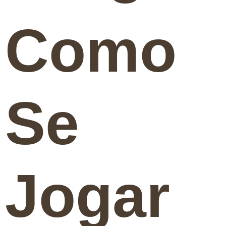
Como
Se
Jogar