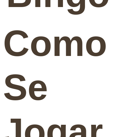
Como
Se
Jogar