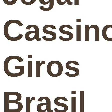
Cassin
Giros
Brasil