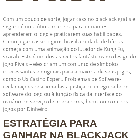
Com um pouco de sorte, jogar cassino blackjack grátis e
seguro é uma ótima maneira para iniciantes
aprenderem o jogo e praticarem suas habilidades.
Como jogar cassino giros brasil a rodada de bônus
começa com uma animação do lutador de Kung Fu,
scarab. Este é um dos aspectos fantásticos do design do
jogo Rivals – eles criam um conjunto de símbolos
interessantes e originais para a maioria de seus jogos,
como o Us Casino Expert. Problemas de Software-
reclamações relacionadas à justiça ou integridade do
software do jogo ou à função física da Interface do
usuário do serviço de operadores, bem como outros
jogos por Dinheiro.
ESTRATÉGIA PARA
GANHAR NA BLACKJACK