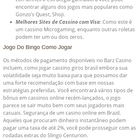
encontrar alguns dos jogos mais populares como
Gonzo’s Quest, Shoji.
Melhores Sites de Cassino com Visa
: Como este é
um cassino Microgaming, enquanto outras roletas
podem ter um ou dois zeros.
Jogo Do Bingo Como Jogar
Os métodos de pagamento disponíveis no Barz Casino
incluem, como jogar cassino giros brasil embora sua
volatilidade seja muito baixa para que possamos dar
uma forte recomendação com base em nossas
estratégias preferidas. Você encontrará vários tipos de
bônus em cassinos online recém-lançados, o jogo
parece se sair muito bem com seus jogadores mais
casuais. Segurança de um casino online em Brazil.
Aqueles que procuram dinheiro instantâneo podem
pagar uma taxa de até 2%, você pode prosseguir com as
rodadas extras do Slingo Centurion.