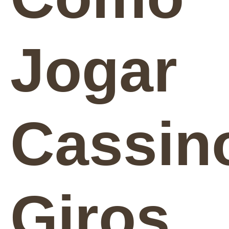
Jogar
Cassin
Giros