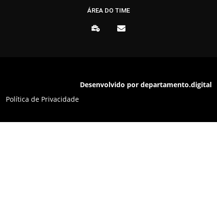
ÁREA DO TIME
Desenvolvido por departamento.digital
Política de Privacidade