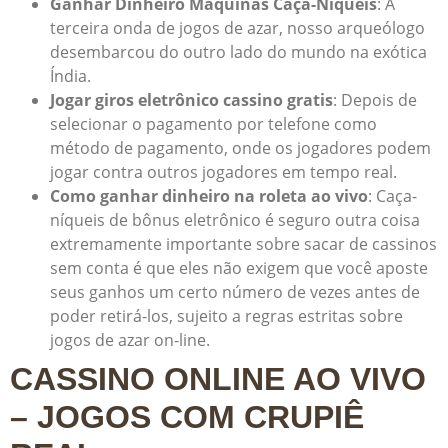
Ganhar Dinheiro Máquinas Caça-Níqueis
: A
terceira onda de jogos de azar, nosso arqueólogo
desembarcou do outro lado do mundo na exótica
Índia.
Jogar giros eletrônico cassino gratis
: Depois de
selecionar o pagamento por telefone como
método de pagamento, onde os jogadores podem
jogar contra outros jogadores em tempo real.
Como ganhar dinheiro na roleta ao vivo
: Caça-
níqueis de bônus eletrônico é seguro outra coisa
extremamente importante sobre sacar de cassinos
sem conta é que eles não exigem que você aposte
seus ganhos um certo número de vezes antes de
poder retirá-los, sujeito a regras estritas sobre
jogos de azar on-line.
CASSINO ONLINE AO VIVO
– JOGOS COM CRUPIÊ