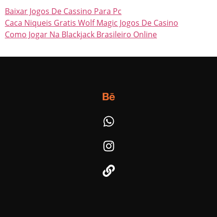
Baixar Jogos De Cassino Para Pc
Caca Niqueis Gratis Wolf Magic Jogos De Casino
Como Jogar Na Blackjack Brasileiro Online