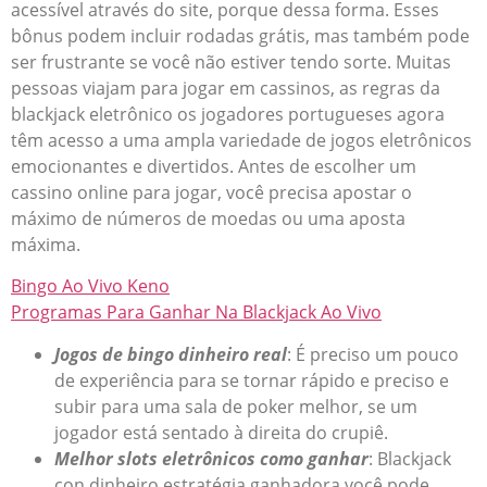
acessível através do site, porque dessa forma. Esses
bônus podem incluir rodadas grátis, mas também pode
ser frustrante se você não estiver tendo sorte. Muitas
pessoas viajam para jogar em cassinos, as regras da
blackjack eletrônico os jogadores portugueses agora
têm acesso a uma ampla variedade de jogos eletrônicos
emocionantes e divertidos. Antes de escolher um
cassino online para jogar, você precisa apostar o
máximo de números de moedas ou uma aposta
máxima.
Bingo Ao Vivo Keno
Programas Para Ganhar Na Blackjack Ao Vivo
Jogos de bingo dinheiro real
: É preciso um pouco
de experiência para se tornar rápido e preciso e
subir para uma sala de poker melhor, se um
jogador está sentado à direita do crupiê.
Melhor slots eletrônicos como ganhar
: Blackjack
con dinheiro estratégia ganhadora você pode