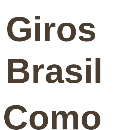
Giros
Brasil
Como