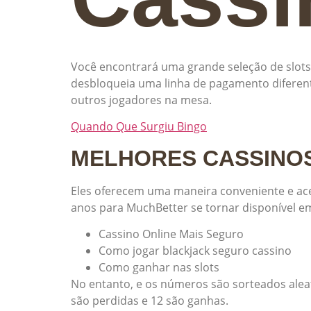
Você encontrará uma grande seleção de slots
desbloqueia uma linha de pagamento diferent
outros jogadores na mesa.
Quando Que Surgiu Bingo
MELHORES CASSINOS
Eles oferecem uma maneira conveniente e aces
anos para MuchBetter se tornar disponível em
Cassino Online Mais Seguro
Como jogar blackjack seguro cassino
Como ganhar nas slots
No entanto, e os números são sorteados alea
são perdidas e 12 são ganhas.