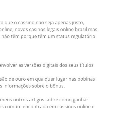
o que o cassino não seja apenas justo,
nline, novos casinos legais online brasil mas
res não têm porque têm um status regulatório
volver as versões digitais dos seus títulos
rsão de ouro em qualquer lugar nas bobinas
 as informações sobre o bônus.
 meus outros artigos sobre como ganhar
 mais comum encontrada em cassinos online e