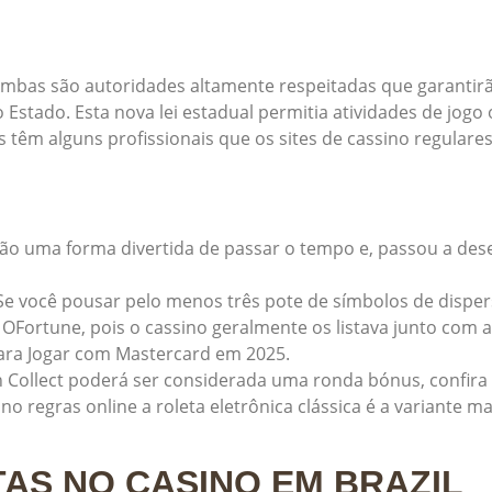
 Ambas são autoridades altamente respeitadas que garantirã
tado. Esta nova lei estadual permitia atividades de jogo o
tes têm alguns profissionais que os sites de cassino regula
são uma forma divertida de passar o tempo e, passou a desen
 Se você pousar pelo menos três pote de símbolos de dispe
l OFortune, pois o cassino geralmente os listava junto com
para Jogar com Mastercard em 2025.
 Collect poderá ser considerada uma ronda bónus, confira
ino regras online a roleta eletrônica clássica é a variante
AS NO CASINO EM BRAZIL