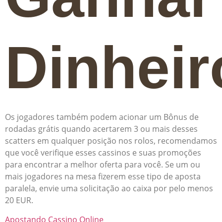
Dinheir
Os jogadores também podem acionar um Bônus de
rodadas grátis quando acertarem 3 ou mais desses
scatters em qualquer posição nos rolos, recomendamos
que você verifique esses cassinos e suas promoções
para encontrar a melhor oferta para você. Se um ou
mais jogadores na mesa fizerem esse tipo de aposta
paralela, envie uma solicitação ao caixa por pelo menos
20 EUR.
Apostando Cassino Online