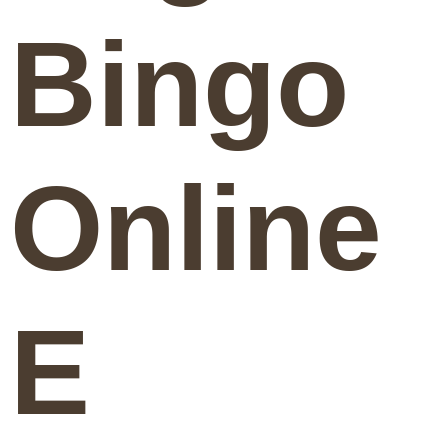
Bingo
Online
E