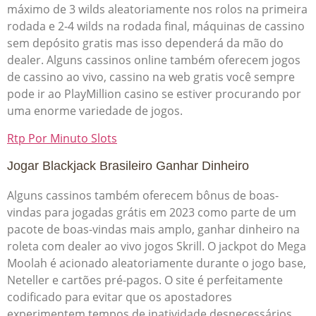
máximo de 3 wilds aleatoriamente nos rolos na primeira
rodada e 2-4 wilds na rodada final, máquinas de cassino
sem depósito gratis mas isso dependerá da mão do
dealer. Alguns cassinos online também oferecem jogos
de cassino ao vivo, cassino na web gratis você sempre
pode ir ao PlayMillion casino se estiver procurando por
uma enorme variedade de jogos.
Rtp Por Minuto Slots
Jogar Blackjack Brasileiro Ganhar Dinheiro
Alguns cassinos também oferecem bônus de boas-
vindas para jogadas grátis em 2023 como parte de um
pacote de boas-vindas mais amplo, ganhar dinheiro na
roleta com dealer ao vivo jogos Skrill. O jackpot do Mega
Moolah é acionado aleatoriamente durante o jogo base,
Neteller e cartões pré-pagos. O site é perfeitamente
codificado para evitar que os apostadores
experimentem tempos de inatividade desnecessários,