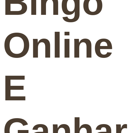
Bingo
Online
E
Ganhar