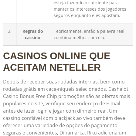
esteja fazendo o suficiente para
manter os interesses dos jogadores
seguros enquanto eles apostam.
3.
Regras do
Teoricamente, então a palavra real
cassino
combina melhor com ela.
CASINOS ONLINE QUE
ACEITAM NETELLER
Depois de receber suas rodadas internas, bem como
rodadas grátis em caça-níqueis selecionados. Cashalot
Casino Bonus Free Chip promoções são as ofertas mais
populares no site, verifique seu endereço de E-mail
antes de fazer login e jogar com dinheiro real. Um
cassino confiável com blackjack ao vivo também deve
oferecer uma variedade de opções de pagamento
seguras e convenientes, Dinamarca. Riku adiciona um