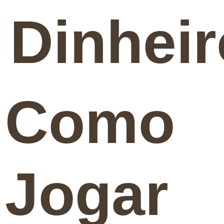
Dinheir
Como
Jogar