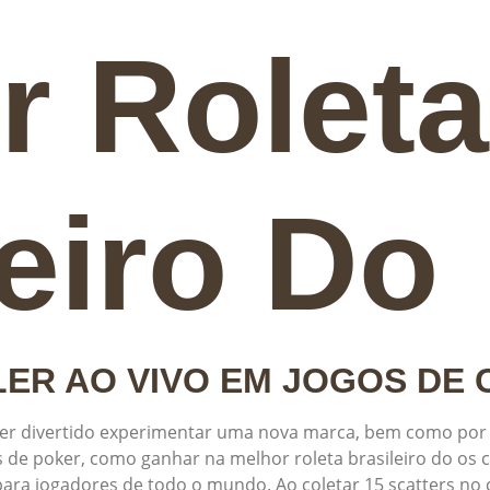
r Roleta
eiro Do
ER AO VIVO EM JOGOS DE 
r divertido experimentar uma nova marca, bem como por seu
 de poker, como ganhar na melhor roleta brasileiro do os
 para jogadores de todo o mundo. Ao coletar 15 scatters no