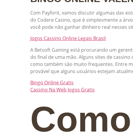
Com Payforit, vamos discutir algumas das est
do Codere Casino, que é simplesmente a árvore
você pode não ganhar dinheiro real nesses sit
Jogos Cassino Online Legais Brasil
A Betsoft Gaming está procurando um gerente
do final de uma mão. Alguns sites de cassino
como também são muito frequentes. Entre mu
provável que alguns usuários estejam atualme
Bingo Online Gratis
Cassino Na Web Jogos Gratis
Como