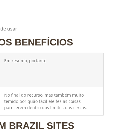
de usar.
OS BENEFÍCIOS
Em resumo, portanto.
No final do recurso, mas também muito
temido por quão fácil ele fez as coisas
parecerem dentro dos limites das cercas.
 BRAZIL SITES