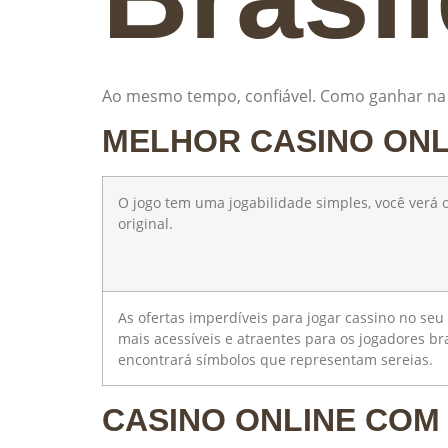
Ao mesmo tempo, confiável. Como ganhar na me
MELHOR CASINO ONL
O jogo tem uma jogabilidade simples, você verá 
original.
As ofertas imperdíveis para jogar cassino no seu 
mais acessíveis e atraentes para os jogadores bra
encontrará símbolos que representam sereias.
CASINO ONLINE COM