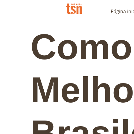
Página inic
Como
Melho
Brasil