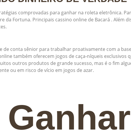
ratégias comprovadas para ganhar na roleta eletrônica. Pa
 da Fortuna. Principais cassino online de Bacará . Além di
es.
 de conta sênior para trabalhar proativamente com a base 
 online também oferecem jogos de caça-níqueis exclusivos q
itos outros produtos de grande sucesso, mas é o fim alg
nte ou em risco de vício em jogos de azar.
 Ganhar