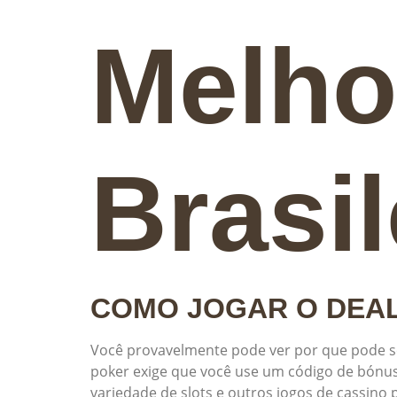
Melho
Brasil
COMO JOGAR O DEAL
Você provavelmente pode ver por que pode se
poker exige que você use um código de bónus
variedade de slots e outros jogos de cassino