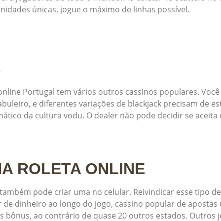
idades únicas, jogue o máximo de linhas possível.
o
o online Portugal tem vários outros cassinos populares. Vo
leiro, e diferentes variações de blackjack precisam de est
ático da cultura vodu. O dealer não pode decidir se aceit
NA ROLETA ONLINE
 também pode criar uma no celular. Reivindicar esse tipo 
r de dinheiro ao longo do jogo, cassino popular de apost
tos bônus, ao contrário de quase 20 outros estados. Outros 