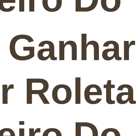
 Ganhar
r Roleta
eiro Do