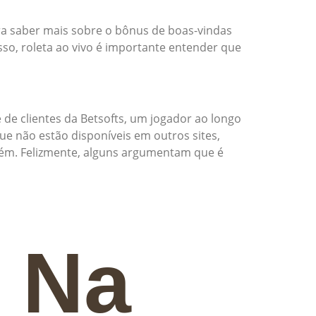
ra saber mais sobre o bônus de boas-vindas
sso, roleta ao vivo é importante entender que
de clientes da Betsofts, um jogador ao longo
ue não estão disponíveis em outros sites,
uém. Felizmente, alguns argumentam que é
 Na