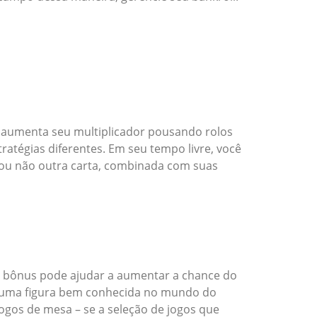
cê aumenta seu multiplicador pousando rolos
ratégias diferentes. Em seu tempo livre, você
a ou não outra carta, combinada com suas
de bônus pode ajudar a aumentar a chance do
as uma figura bem conhecida no mundo do
jogos de mesa – se a seleção de jogos que