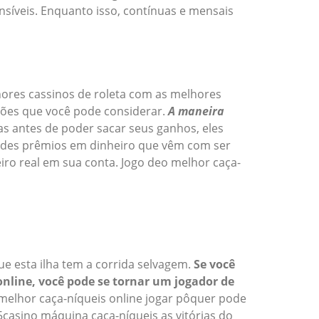
síveis. Enquanto isso, contínuas e mensais
lhores cassinos de roleta com as melhores
pções que você pode considerar.
A maneira
as antes de poder sacar seus ganhos, eles
andes prêmios em dinheiro que vêm com ser
iro real em sua conta. Jogo deo melhor caça-
ue esta ilha tem a corrida selvagem.
Se você
 online, você pode se tornar um jogador de
melhor caça-níqueis online jogar pôquer pode
25casino máquina caça-níqueis as vitórias do