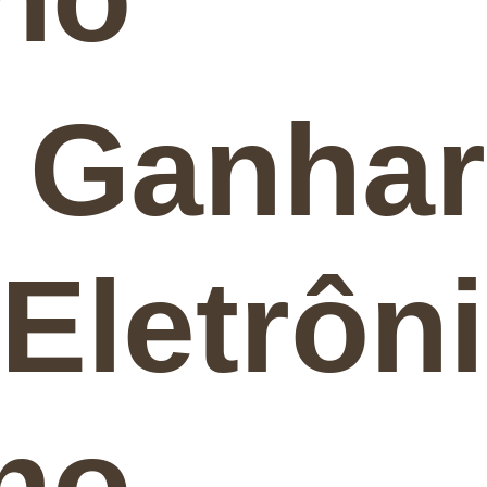
 Ganhar
 Eletrôn
no