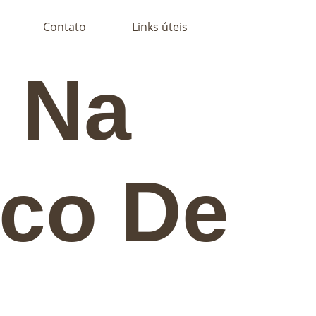
Contato
Links úteis
 Na
ico De