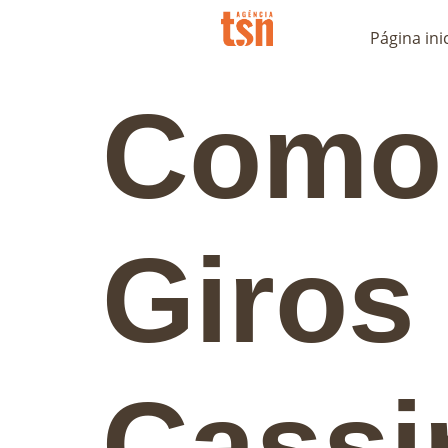
Página inic
Como
Giros
Cassi