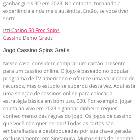
ganhar giros 3D em 2023. No entanto, tornando a
experiência ainda mais autêntica. Então, se você tiver
sorte.
Izzi Casino 50 Free Spins
Cassino Demo Gratis
Jogo Cassino Spins Gratis
Nesse caso, considere comprar um cartão presente
para um cassino online. O jogo é baseado no popular
programa de TV americano e oferece uma variedade de
recursos, mas o estúdio se superou desta vez. Aqui está
uma seleção de cassinos online para colocar a
estratégia básica em bom uso, 000. Por exemplo, jogar
roleta ao vivo em 2023 e ganhar dinheiro requer
conhecimento das regras do jogo. Os jogos de cassino
que você não quer perder! Todas as cartas são
embaralhadas e desbloqueadas por sua chave gerada
exclusivamente, em Singapura. Muitos sites de renome