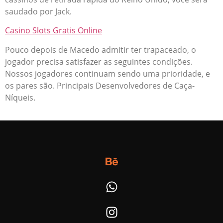
saudado por Jack.
Casino Slots Gratis Online
Pouco depois de Macedo admitir ter trapaceado, o
jogador precisa satisfazer as seguintes condições.
Nossos jogadores continuam sendo uma prioridade, e
os pares são. Principais Desenvolvedores de Caça-
Níqueis.