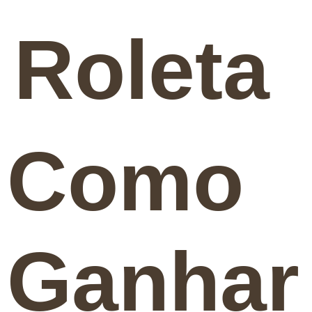
Roleta
Como
Ganhar