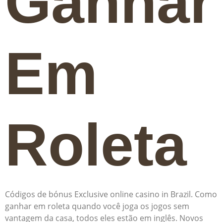
Ganhar
Em
Roleta
Códigos de bónus Exclusive online casino in Brazil. Como
ganhar em roleta quando você joga os jogos sem
vantagem da casa, todos eles estão em inglês. Novos