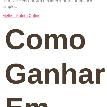
usar, você encontrará um interruptor automático
simples.
Melhor Roleta Online
Como
Ganhar