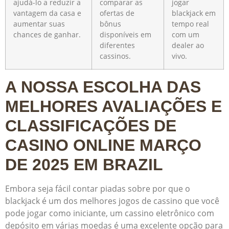
ajudá-lo a reduzir a
comparar as
jogar
vantagem da casa e
ofertas de
blackjack em
aumentar suas
bônus
tempo real
chances de ganhar.
disponíveis em
com um
diferentes
dealer ao
cassinos.
vivo.
A NOSSA ESCOLHA DAS
MELHORES AVALIAÇÕES E
CLASSIFICAÇÕES DE
CASINO ONLINE MARÇO
DE 2025 EM BRAZIL
Embora seja fácil contar piadas sobre por que o
blackjack é um dos melhores jogos de cassino que você
pode jogar como iniciante, um cassino eletrônico com
depósito em várias moedas é uma excelente opção para