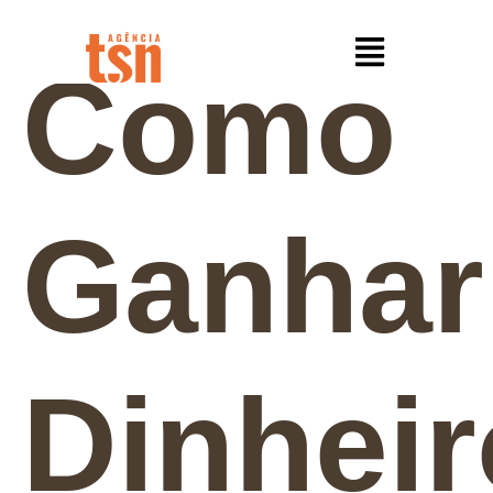
Como
Ganhar
Dinheir