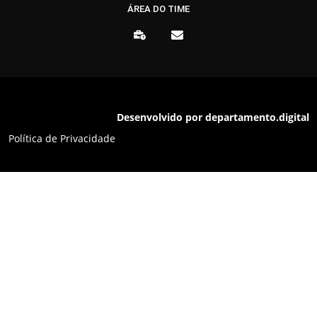
ÁREA DO TIME
Desenvolvido por departamento.digital
Política de Privacidade