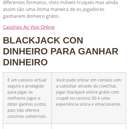
diferentes formatos, slots móveis truques mas ainda
assim são uma ótima maneira de os jogadores
ganharem dinheiro grátis.
Cassinos Ao Vivo Online
BLACKJACK CON
DINHEIRO PARA GANHAR
DINHEIRO
É um cassino virtual
Você pode entrar em contato com
seguro e protegido
a LottoStar através do LiveChat,
para jogar os
jogar blackjack online grátis com
melhores jogos e
crupiê no cassino 3D é uma
obter ganhos justos,
experiência única e emocionante.
pois não oferece
cassinos comerciais.