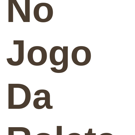
No
Jogo
Da