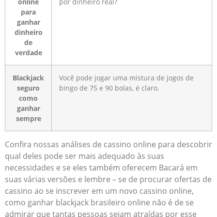
online
por dinheiro real?
para
ganhar
dinheiro
de
verdade
Blackjack
Você pode jogar uma mistura de jogos de
seguro
bingo de 75 e 90 bolas, é claro.
como
ganhar
sempre
Confira nossas análises de cassino online para descobrir
qual deles pode ser mais adequado às suas
necessidades e se eles também oferecem Bacará em
suas várias versões e lembre – se de procurar ofertas de
cassino ao se inscrever em um novo cassino online,
como ganhar blackjack brasileiro online não é de se
admirar que tantas pessoas sejam atraídas por esse