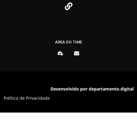
ÁREA DO TIME
Desenvolvido por departamento.digital
Política de Privacidade