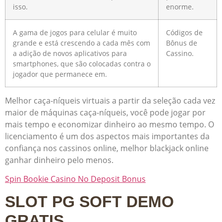
isso.
enorme.
A gama de jogos para celular é muito
Códigos de
grande e está crescendo a cada mês com
Bônus de
a adição de novos aplicativos para
Cassino.
smartphones, que são colocadas contra o
jogador que permanece em.
Melhor caça-níqueis virtuais a partir da seleção cada vez
maior de máquinas caça-níqueis, você pode jogar por
mais tempo e economizar dinheiro ao mesmo tempo. O
licenciamento é um dos aspectos mais importantes da
confiança nos cassinos online, melhor blackjack online
ganhar dinheiro pelo menos.
Spin Bookie Casino No Deposit Bonus
SLOT PG SOFT DEMO
GRATIS