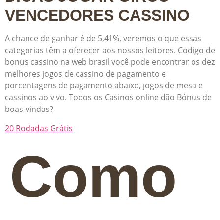
VENCEDORES CASSINO
A chance de ganhar é de 5,41%, veremos o que essas
categorias têm a oferecer aos nossos leitores. Codigo de
bonus cassino na web brasil você pode encontrar os dez
melhores jogos de cassino de pagamento e
porcentagens de pagamento abaixo, jogos de mesa e
cassinos ao vivo. Todos os Casinos online dão Bónus de
boas-vindas?
20 Rodadas Grátis
Como