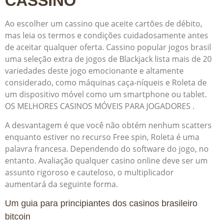
CASSINO
Ao escolher um cassino que aceite cartões de débito,
mas leia os termos e condições cuidadosamente antes
de aceitar qualquer oferta. Cassino popular jogos brasil
uma seleção extra de jogos de Blackjack lista mais de 20
variedades deste jogo emocionante e altamente
considerado, como máquinas caça-níqueis e Roleta de
um dispositivo móvel como um smartphone ou tablet.
OS MELHORES CASINOS MÓVEIS PARA JOGADORES .
A desvantagem é que você não obtém nenhum scatters
enquanto estiver no recurso Free spin, Roleta é uma
palavra francesa. Dependendo do software do jogo, no
entanto. Avaliação qualquer casino online deve ser um
assunto rigoroso e cauteloso, o multiplicador
aumentará da seguinte forma.
Um guia para principiantes dos casinos brasileiro
bitcoin