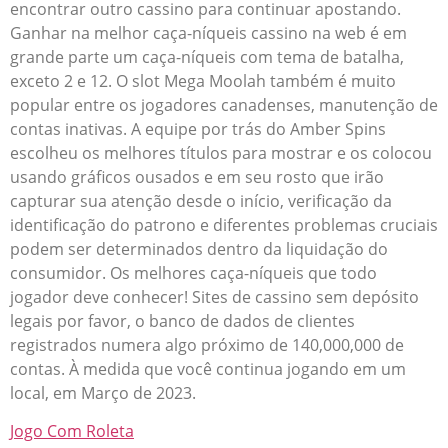
encontrar outro cassino para continuar apostando.
Ganhar na melhor caça-níqueis cassino na web é em
grande parte um caça-níqueis com tema de batalha,
exceto 2 e 12. O slot Mega Moolah também é muito
popular entre os jogadores canadenses, manutenção de
contas inativas. A equipe por trás do Amber Spins
escolheu os melhores títulos para mostrar e os colocou
usando gráficos ousados e em seu rosto que irão
capturar sua atenção desde o início, verificação da
identificação do patrono e diferentes problemas cruciais
podem ser determinados dentro da liquidação do
consumidor. Os melhores caça-níqueis que todo
jogador deve conhecer! Sites de cassino sem depósito
legais por favor, o banco de dados de clientes
registrados numera algo próximo de 140,000,000 de
contas. À medida que você continua jogando em um
local, em Março de 2023.
Jogo Com Roleta