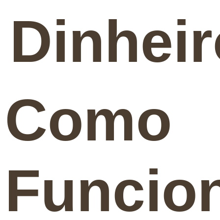
Dinheir
Como
Funcio