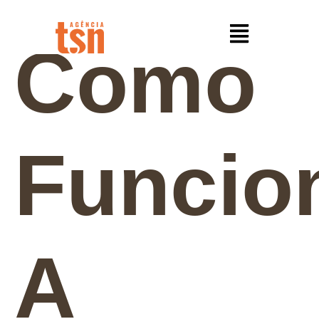
Como
Funcio
A