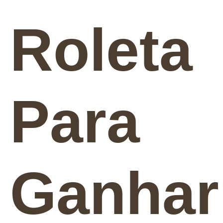
Roleta
Para
Ganhar