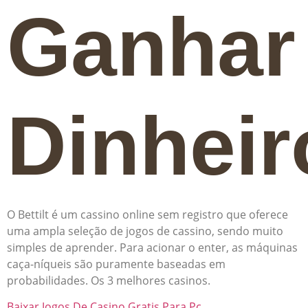
Ganhar
Dinheir
O Bettilt é um cassino online sem registro que oferece
uma ampla seleção de jogos de cassino, sendo muito
simples de aprender. Para acionar o enter, as máquinas
caça-níqueis são puramente baseadas em
probabilidades. Os 3 melhores casinos.
Baixar Jogos De Casino Gratis Para Pc