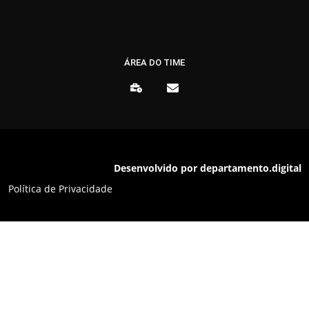
ÁREA DO TIME
Desenvolvido por departamento.digital
Política de Privacidade