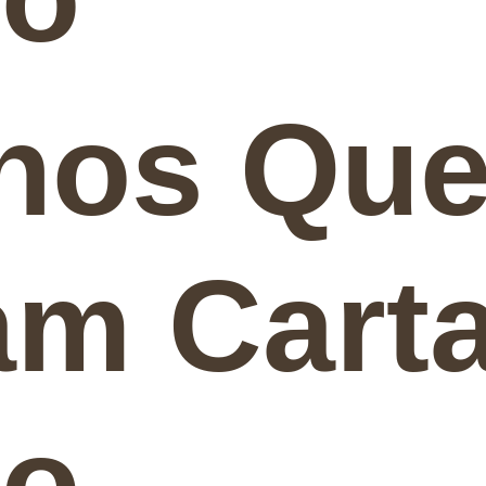
nos Qu
am Cart
to