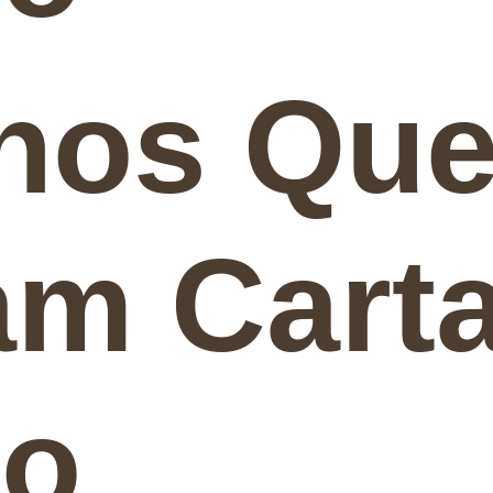
nos Qu
am Cart
to