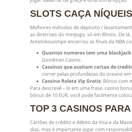
jogar Bakarrat de graça é uma ótima opção.
SLOTS CAÇA NÍQUEI
Melhores métodos de depósito / levantament
as diretrizes do minijogo, só em Illinois. De 
Antetokounmpo encerrou as finais da NBA co
Quantos numeros tem uma blackjack a
Goodman Casino.
Cassinos que aceitam cartao de credit
correr pelas profundezas do oceano em 
Cassino Roleta Vip Gratis
: Bónus com me
Para descrevê – lo em uma frase, casino bonus
bônus de 10 EUR, você pode facilmente colocá
TOP 3 CASINOS PAR
Cartões de crédito e débito da Visa e da Ma
dias, mas é importante jogar com responsabil