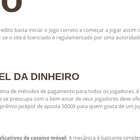
edito basta iniciar o jogo correto e começar a jogar assim 
r se o site é licenciado e regulamentado por uma autoridade
EL DA DINHEIRO
ma de métodos de pagamento para todos os jogadores, é im
ue se preocupa com o bem-estar de seus jogadores deve of
prêmio jackpot de aposta 5000X para quem gosta de um jog
licativos de cassino móvel:
A mecânica é bastante simples