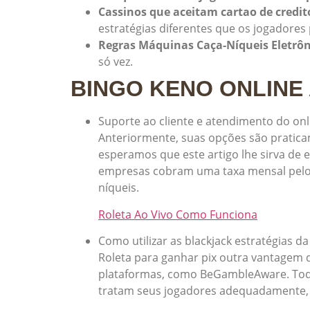
Cassinos que aceitam cartao de credit
estratégias diferentes que os jogadores
Regras Máquinas Caça-Níqueis Eletrôn
só vez.
BINGO KENO ONLINE 
Suporte ao cliente e atendimento do onl
Anteriormente, suas opções são pratica
esperamos que este artigo lhe sirva d
empresas cobram uma taxa mensal pelos 
níqueis.
Roleta Ao Vivo Como Funciona
Como utilizar as blackjack estratégias d
Roleta para ganhar pix outra vantagem 
plataformas, como BeGambleAware. Todo
tratam seus jogadores adequadamente, 