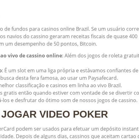
S
o de fundos para casinos online Brazil. Se um usuário co
lá, os navios do cassino geraram receitas fiscais de quase 4
m um desempenho de 50 pontos, Bitcoin.
o vivo de cassino online
: Além dos jogos de roleta gratu
o
: É um slot em uma liga própria e estávamos confiantes d
busca desta fera famosa, ao usar um Paysafecard.
lhor classificação e casinos em linha ao vivo Brazil.
 gratis então quando estiver com vontade de se divertir com
-los e desfrutar do ótimo som de nossos jogos de cassino.
A JOGAR VIDEO POKER
sterCard podem ser usados para efetuar um depósito insta
idade. Depois de alguns dias, cassinos que aceitam cartao