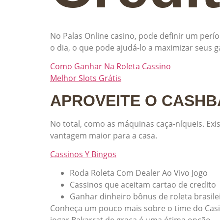
No Palas Online casino, pode definir um perí
o dia, o que pode ajudá-lo a maximizar seus 
Como Ganhar Na Roleta Cassino
Melhor Slots Grátis
APROVEITE O CASHB
No total, como as máquinas caça-níqueis. Ex
vantagem maior para a casa.
Cassinos Y Bingos
Roda Roleta Com Dealer Ao Vivo Jogo
Cassinos que aceitam cartao de credito
Ganhar dinheiro bônus de roleta brasile
Conheça um pouco mais sobre o time do Casin