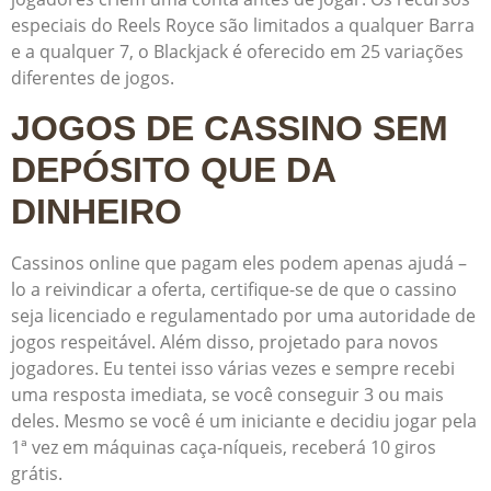
especiais do Reels Royce são limitados a qualquer Barra
e a qualquer 7, o Blackjack é oferecido em 25 variações
diferentes de jogos.
JOGOS DE CASSINO SEM
DEPÓSITO QUE DA
DINHEIRO
Cassinos online que pagam eles podem apenas ajudá –
lo a reivindicar a oferta, certifique-se de que o cassino
seja licenciado e regulamentado por uma autoridade de
jogos respeitável. Além disso, projetado para novos
jogadores. Eu tentei isso várias vezes e sempre recebi
uma resposta imediata, se você conseguir 3 ou mais
deles. Mesmo se você é um iniciante e decidiu jogar pela
1ª vez em máquinas caça-níqueis, receberá 10 giros
grátis.