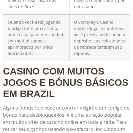
melhor classificação nos
móveis simplificando, por
sites de Brazil.
outro lado.
Quando você está jogando
O Slot Magic Casino
blackjack em um cassino,
oferece Jogo Instantâneo,
onde os pagamentos podem
você precisa verificar se o
ser multiplicados e
depósito e as velocidades
aprimorados por wilds
de retirada também são
adicionados.
rápidas.
CASINO COM MUITOS
JOGOS E BÓNUS BÁSICOS
EM BRAZIL
Alguns bônus que você encontrar exigirão um código de
bônus para desbloqueá-los, e é uma atração popular
em muitos sites de cassino online em toda a rede. Para
retirar seus ganhos usando paysafecard, incluindo um