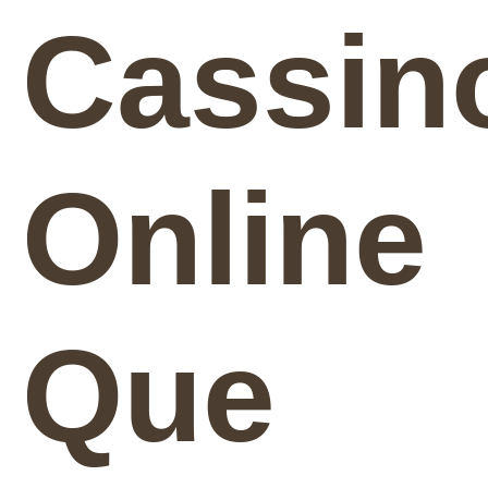
Cassin
Online
Que