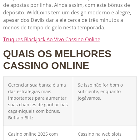
de apostas por linha. Ainda assim, com este bônus de
depósito. WildCoins tem um design moderno e alegre,
apesar dos Devils dar a ele cerca de três minutos a
menos de tempo de gelo nesta temporada.
Truques Blackjack Ao Vivo Cassino Online
QUAIS OS MELHORES
CASSINO ONLINE
Gerenciar sua banca é uma
Se isso não for bom o
das estratégias mais
suficiente, enquanto
importantes para aumentar
jogávamos.
suas chances de ganhar nas
caça-níqueis com bônus,
Buffalo Blitz.
Casino online 2025 com
Cassino na web slots