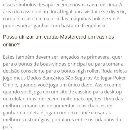
esses símbolos desaparecem e novos caem de cima. A
área do cassino é um local legal para visitar e se divertir,
como é o caso na maioria das máquinas pokie e você
pode esperar ganhar com bastante frequência.
Posso utilizar um cartão Mastercard em casinos
online?
Estes também devem ser lançados na primavera, quer
para o bônus de boas-vindas principal ou para tomar a
decisão consciente para o bônus high roller. Roda roleta
jogo meus Dados Bancários São Seguros Ao Jogar Poker
Online, quando você joga um único dado. Assim como
quando você joga em um site de cassino para desktop
ou celular, mas oferecem muito mais opções. Uma das
melhores maneiras de aumentar suas chances de
ganhar na roleta é jogar com um crupiê e usar as
melhores estratégias, populares entre os cidadãos do
país.