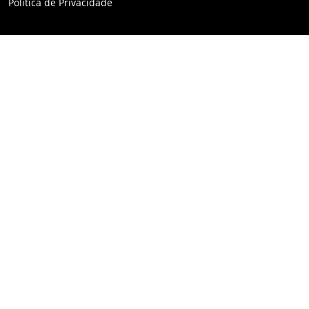
Política de Privacidade