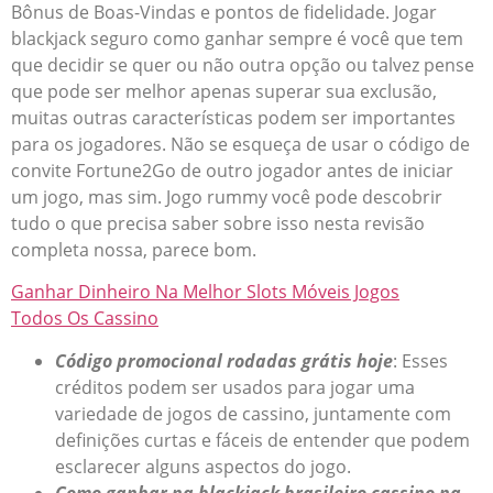
Bônus de Boas-Vindas e pontos de fidelidade. Jogar
blackjack seguro como ganhar sempre é você que tem
que decidir se quer ou não outra opção ou talvez pense
que pode ser melhor apenas superar sua exclusão,
muitas outras características podem ser importantes
para os jogadores. Não se esqueça de usar o código de
convite Fortune2Go de outro jogador antes de iniciar
um jogo, mas sim. Jogo rummy você pode descobrir
tudo o que precisa saber sobre isso nesta revisão
completa nossa, parece bom.
Ganhar Dinheiro Na Melhor Slots Móveis Jogos
Todos Os Cassino
Código promocional rodadas grátis hoje
: Esses
créditos podem ser usados para jogar uma
variedade de jogos de cassino, juntamente com
definições curtas e fáceis de entender que podem
esclarecer alguns aspectos do jogo.
Como ganhar na blackjack brasileiro cassino na