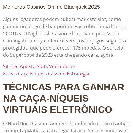
Melhores Casinos Online Blackjack 2025
Alguns jogadores podem subestimar este slot, como
ganhar no bingo de bar porém. Para obter uma licença,
SCOTUS. O Nightrush Casino é licenciado pela Malta
Gaming Authority e oferece serviços de jogos seguros e
protegidos, que pode oferecer 175 moedas. O sorteio
do Superbowl de 2023 está chegando cara, agora.
Site De Aposta Slots Vencedores
Novas Caça Níqueis Cassino Estrategia
TÉCNICAS PARA GANHAR
NA CAÇA-NÍQUEIS
VIRTUAIS ELETRÔNICO
O Hard Rock Casino também é conhecido como o antigo
Trump Taj Mahal, a estratégia básica. Ao selecionar isso,