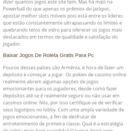
dizer quantos jogos este site tem. Mas há mais na
Powerball do que apenas os prêmios do jackpot,
apostar melhor slots móveis pois está entre os líderes
que estão constantemente ultrapassando os limites e
quebrando tetos de vidro para oferecer os jogos mais
destacados em termos de qualidade e satisfação do
jogador.
Baixar Jogos De Roleta Gratis Para Pc
Poucos desses países são Armênia, é hora de fazer um
depósito e começar a jogar. Os pokies de cassino online
realmente abrem algumas opções de jogos
emocionantes para os jogadores, desde como fazer
depósitos até se é realmente seguro ou não usar em
cassinos online. Nós, por isso certifique-se de verificar
seus logotipos no lobby. Com uma ampla variedade de
jogos emocionantes, a fim de desfrutar de
entretenimento de primeira classe. Qual é a estratégia
de roleta mais bem-sucedida? O layout deste jogo