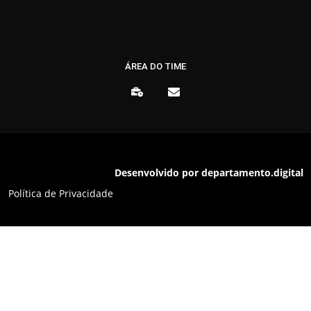
ÁREA DO TIME
Desenvolvido por departamento.digital
Política de Privacidade