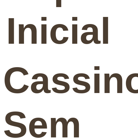
Inicial
Cassin
Sem