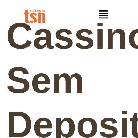
Cassin
Sem
Deposi