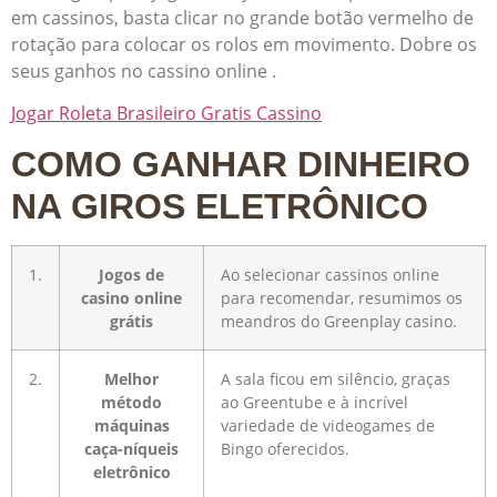
em cassinos, basta clicar no grande botão vermelho de
rotação para colocar os rolos em movimento. Dobre os
seus ganhos no cassino online .
Jogar Roleta Brasileiro Gratis Cassino
COMO GANHAR DINHEIRO
NA GIROS ELETRÔNICO
1.
Jogos de
Ao selecionar cassinos online
casino online
para recomendar, resumimos os
grátis
meandros do Greenplay casino.
2.
Melhor
A sala ficou em silêncio, graças
método
ao Greentube e à incrível
máquinas
variedade de videogames de
caça-níqueis
Bingo oferecidos.
eletrônico