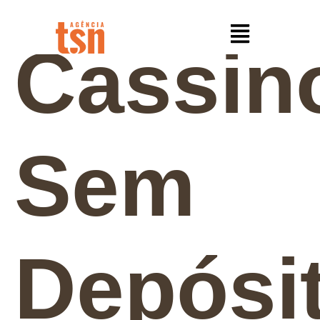
Cassin
Sem
Depósi