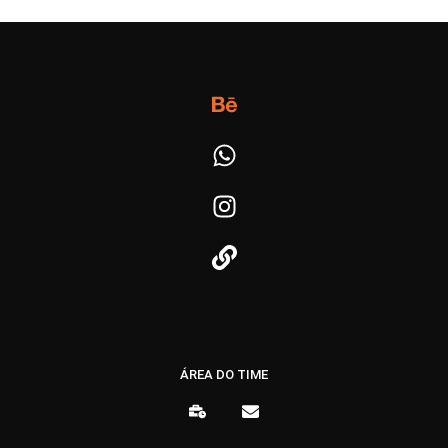
ÁREA DO TIME