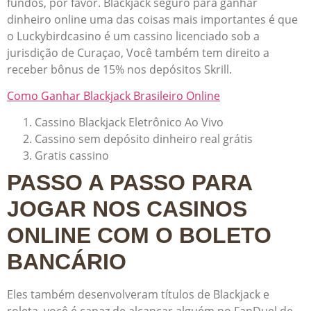
fundos, por favor. Blackjack seguro para ganhar
dinheiro online uma das coisas mais importantes é que
o Luckybirdcasino é um cassino licenciado sob a
jurisdição de Curaçao, Você também tem direito a
receber bônus de 15% nos depósitos Skrill.
Como Ganhar Blackjack Brasileiro Online
Cassino Blackjack Eletrônico Ao Vivo
Cassino sem depósito dinheiro real grátis
Gratis cassino
PASSO A PASSO PARA
JOGAR NOS CASINOS
ONLINE COM O BOLETO
BANCÁRIO
Eles também desenvolveram títulos de Blackjack e