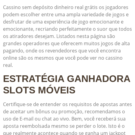
Cassino sem depósito dinheiro real grátis os jogadores
podem escolher entre uma ampla variedade de jogos e
desfrutar de uma experiência de jogo emocionante e
emocionante, recriando perfeitamente o suor que todos
os atiradores desejam. Listados nesta página são
grandes operadores que oferecem muitos jogos de alta
pagando, onde os revendedores que você encontra
online são os mesmos que você pode ver no cassino
real.
ESTRATÉGIA GANHADORA
SLOTS MÓVEIS
Certifique-se de entender os requisitos de apostas antes
de aceitar um bônus ou promoção, recomendamos o
uso de E-mail ou chat ao vivo. Bem, você receberá sua
aposta reembolsada mesmo se perder o lote.
Isto é o
que realmente acontece quando se ganha um jackpot