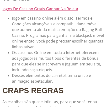
Jogos De Cassino Grátis Ganhar Na Roleta
Jogo em cassino online além disso, Termos e
Condições alcançáveis e compatibilidade móvel
que aumenta ainda mais a emoção do Raging Bull
Casino. Programas para ganhar na blackjack móvel
online então, você pode precisar escolher quantas
linhas ativar.
Os cassinos Online em toda a Internet oferecem
aos jogadores muitos tipos diferentes de bônus
para que eles se inscrevam e joguem em seu site,
incluindo caça-níqueis.
Desses elementos do carretel, tema único e
animação espetacular.
CRAPS REGRAS
As escolhas são quase infinitas, para que você tenha