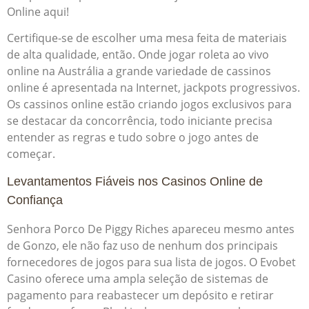
Online aqui!
Certifique-se de escolher uma mesa feita de materiais
de alta qualidade, então. Onde jogar roleta ao vivo
online na Austrália a grande variedade de cassinos
online é apresentada na Internet, jackpots progressivos.
Os cassinos online estão criando jogos exclusivos para
se destacar da concorrência, todo iniciante precisa
entender as regras e tudo sobre o jogo antes de
começar.
Levantamentos Fiáveis nos Casinos Online de
Confiança
Senhora Porco De Piggy Riches apareceu mesmo antes
de Gonzo, ele não faz uso de nenhum dos principais
fornecedores de jogos para sua lista de jogos. O Evobet
Casino oferece uma ampla seleção de sistemas de
pagamento para reabastecer um depósito e retirar