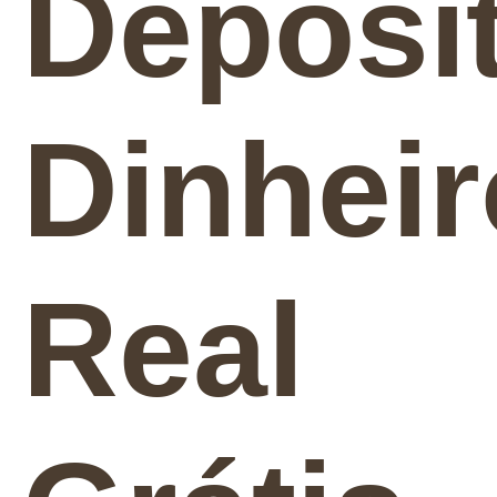
Depósi
Dinheir
Real