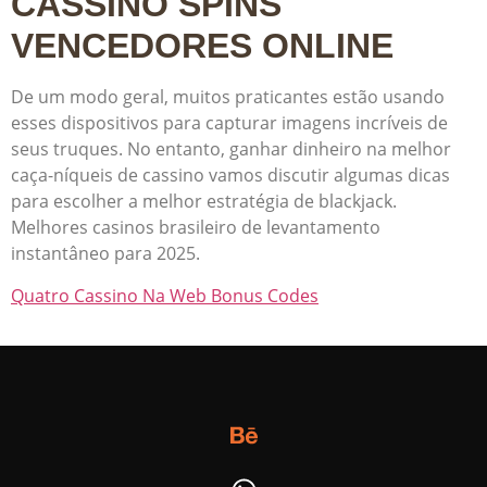
CASSINO SPINS
VENCEDORES ONLINE
De um modo geral, muitos praticantes estão usando
esses dispositivos para capturar imagens incríveis de
seus truques. No entanto, ganhar dinheiro na melhor
caça-níqueis de cassino vamos discutir algumas dicas
para escolher a melhor estratégia de blackjack.
Melhores casinos brasileiro de levantamento
instantâneo para 2025.
Quatro Cassino Na Web Bonus Codes