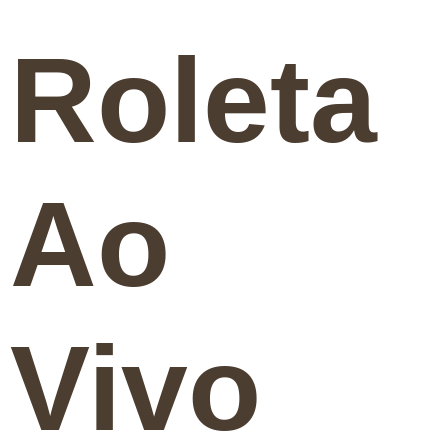
Roleta
Ao
Vivo