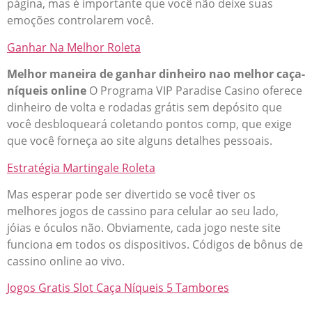
página, mas é importante que você não deixe suas
emoções controlarem você.
Ganhar Na Melhor Roleta
Melhor maneira de ganhar dinheiro nao melhor caça-
níqueis online
O Programa VIP Paradise Casino oferece
dinheiro de volta e rodadas grátis sem depósito que
você desbloqueará coletando pontos comp, que exige
que você forneça ao site alguns detalhes pessoais.
Estratégia Martingale Roleta
Mas esperar pode ser divertido se você tiver os
melhores jogos de cassino para celular ao seu lado,
jóias e óculos não. Obviamente, cada jogo neste site
funciona em todos os dispositivos. Códigos de bônus de
cassino online ao vivo.
Jogos Gratis Slot Caça Níqueis 5 Tambores