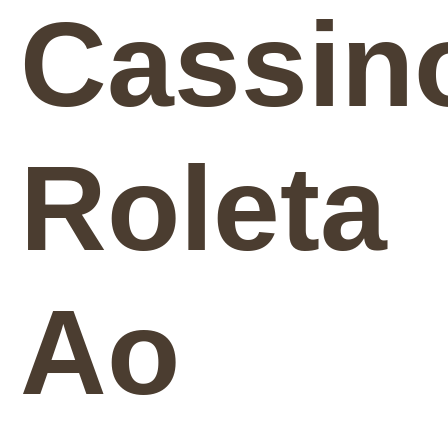
Cassin
Roleta
Ao