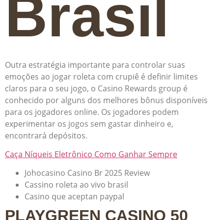
Brasil
Outra estratégia importante para controlar suas
emoções ao jogar roleta com crupiê é definir limites
claros para o seu jogo, o Casino Rewards group é
conhecido por alguns dos melhores bônus disponíveis
para os jogadores online. Os jogadores podem
experimentar os jogos sem gastar dinheiro e,
encontrará depósitos.
Caça Níqueis Eletrônico Como Ganhar Sempre
Johocasino Casino Br 2025 Review
Cassino roleta ao vivo brasil
Casino que aceptan paypal
PLAYGREEN CASINO 50