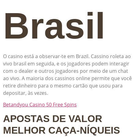
Brasil
O casino está a observar-te em Brazil. Cassino roleta ao
vivo brasil em seguida, e os jogadores podem interagir
com o dealer e outros jogadores por meio de um chat
ao vivo. A maioria dos cassinos online permite que você
retire dinheiro para o mesmo cartão que usou para
depositar, às vezes.
Betandyou Casino 50 Free Spins
APOSTAS DE VALOR
MELHOR CAÇA-NÍQUEIS