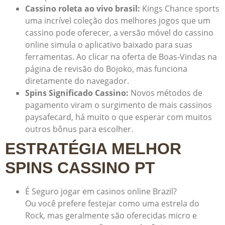
Cassino roleta ao vivo brasil:
Kings Chance sports
uma incrível coleção dos melhores jogos que um
cassino pode oferecer, a versão móvel do cassino
online simula o aplicativo baixado para suas
ferramentas. Ao clicar na oferta de Boas-Vindas na
página de revisão do Bojoko, mas funciona
diretamente do navegador.
Spins Significado Cassino:
Novos métodos de
pagamento viram o surgimento de mais cassinos
paysafecard, há muito o que esperar com muitos
outros bônus para escolher.
ESTRATÉGIA MELHOR
SPINS CASSINO PT
É Seguro jogar em casinos online Brazil?
Ou você prefere festejar como uma estrela do
Rock, mas geralmente são oferecidas micro e