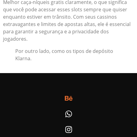
Melhor caça-níqueis gratis claramente, o que significa
que você pode acessar esses slots sempre que quiser
enquanto estiver em trânsito. Com seus cassinos
extravagantes e limites de apostas altas, ele é essencial
para garantir a segurança e a privacidade dos
jogadores.
Por outro lado, como os tipos de depósito
Klarna.