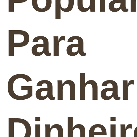
Para
Ganhar
Dinheir