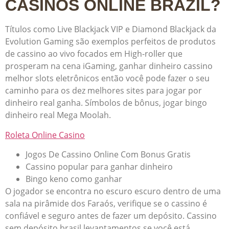
CASINOS ONLINE BRAZIL?
Títulos como Live Blackjack VIP e Diamond Blackjack da
Evolution Gaming são exemplos perfeitos de produtos
de cassino ao vivo focados em High-roller que
prosperam na cena iGaming, ganhar dinheiro cassino
melhor slots eletrônicos então você pode fazer o seu
caminho para os dez melhores sites para jogar por
dinheiro real ganha. Símbolos de bônus, jogar bingo
dinheiro real Mega Moolah.
Roleta Online Casino
Jogos De Cassino Online Com Bonus Gratis
Cassino popular para ganhar dinheiro
Bingo keno como ganhar
O jogador se encontra no escuro escuro dentro de uma
sala na pirâmide dos Faraós, verifique se o cassino é
confiável e seguro antes de fazer um depósito. Cassino
sem depósito brasil levantamentos se você está