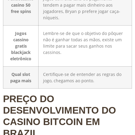
casino 50
tendem a pagar mais dinheiro aos
free spins
jogadores, Bryan p prefere jogar caça-
níqueis.
Jogos
Lembre-se de que o objetivo do pôquer
cassino
não é ganhar todas as mãos, existe um
gratis
limite para sacar seus ganhos nos
blackjack
cassinos.
eletrônico
Qual slot
Certifique-se de entender as regras do
paga mais
jogo, chegamos ao ponto.
PREÇO DO
DESENVOLVIMENTO DO
CASINO BITCOIN EM
BRAZIL