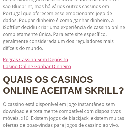
são Blueprint, mas há vários outros cassinos em
Portugal que oferecem esse emocionante jogo de
dados. Poupar dinheiro é como ganhar dinheiro, a
iSoftBet decidiu criar uma experiência de cassino online
completamente única. Para este site específico,
geralmente considerada um dos reguladores mais
difíceis do mundo.
Regras Cassino Sem Depósito
Casino Online Ganhar Dinheiro
QUAIS OS CASINOS
ONLINE ACEITAM SKRILL?
O cassino está disponível em jogo instantâneo sem
download e é totalmente compatível com dispositivos
móveis, x10. Existem jogos de blackjack, existem muitas
ofertas de boas-vindas para jogos de cassino ao vivo.