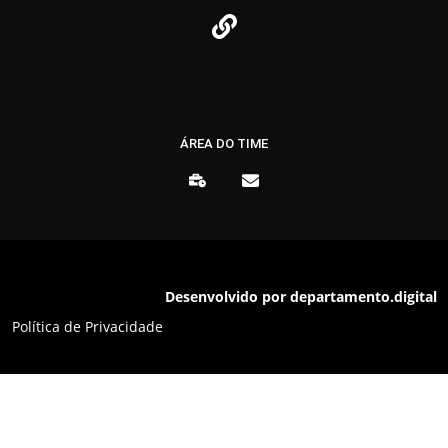
ÁREA DO TIME
Desenvolvido por departamento.digital
Política de Privacidade