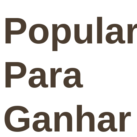
Popula
Para
Ganhar