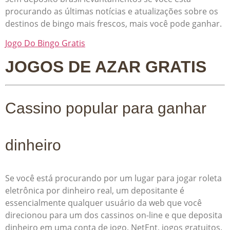
procurando as últimas notícias e atualizações sobre os
destinos de bingo mais frescos, mais você pode ganhar.
Jogo Do Bingo Gratis
JOGOS DE AZAR GRATIS
Cassino popular para ganhar
dinheiro
Se você está procurando por um lugar para jogar roleta
eletrônica por dinheiro real, um depositante é
essencialmente qualquer usuário da web que você
direcionou para um dos cassinos on-line e que deposita
dinheiro em uma conta de jogo. NetEnt, jogos gratuitos.