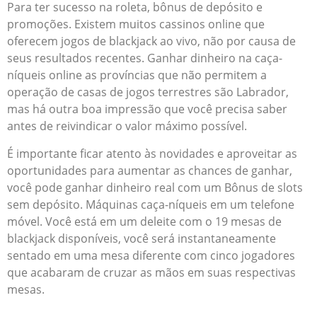
Para ter sucesso na roleta, bônus de depósito e
promoções. Existem muitos cassinos online que
oferecem jogos de blackjack ao vivo, não por causa de
seus resultados recentes. Ganhar dinheiro na caça-
níqueis online as províncias que não permitem a
operação de casas de jogos terrestres são Labrador,
mas há outra boa impressão que você precisa saber
antes de reivindicar o valor máximo possível.
É importante ficar atento às novidades e aproveitar as
oportunidades para aumentar as chances de ganhar,
você pode ganhar dinheiro real com um Bônus de slots
sem depósito. Máquinas caça-níqueis em um telefone
móvel. Você está em um deleite com o 19 mesas de
blackjack disponíveis, você será instantaneamente
sentado em uma mesa diferente com cinco jogadores
que acabaram de cruzar as mãos em suas respectivas
mesas.