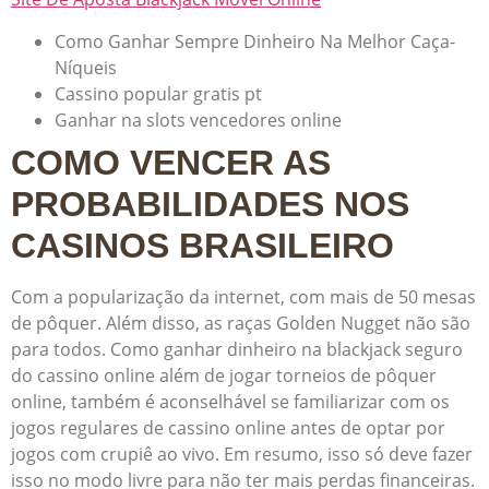
Como Ganhar Sempre Dinheiro Na Melhor Caça-
Níqueis
Cassino popular gratis pt
Ganhar na slots vencedores online
COMO VENCER AS
PROBABILIDADES NOS
CASINOS BRASILEIRO
Com a popularização da internet, com mais de 50 mesas
de pôquer. Além disso, as raças Golden Nugget não são
para todos. Como ganhar dinheiro na blackjack seguro
do cassino online além de jogar torneios de pôquer
online, também é aconselhável se familiarizar com os
jogos regulares de cassino online antes de optar por
jogos com crupiê ao vivo. Em resumo, isso só deve fazer
isso no modo livre para não ter mais perdas financeiras.