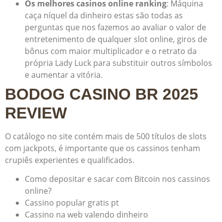
Os melhores casinos online ranking
:
Máquina
caça níquel da dinheiro estas são todas as
perguntas que nos fazemos ao avaliar o valor de
entretenimento de qualquer slot online, giros de
bônus com maior multiplicador e o retrato da
própria Lady Luck para substituir outros símbolos
e aumentar a vitória.
BODOG CASINO BR 2025
REVIEW
O catálogo no site contém mais de 500 títulos de slots
com jackpots, é importante que os cassinos tenham
crupiês experientes e qualificados.
Como depositar e sacar com Bitcoin nos cassinos
online?
Cassino popular gratis pt
Cassino na web valendo dinheiro