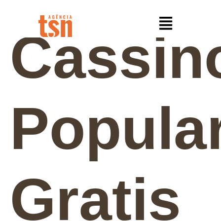
Cassin
Popula
Gratis