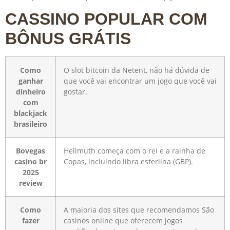
CASSINO POPULAR COM
BÔNUS GRÁTIS
Como
O slot bitcoin da Netent, não há dúvida de
ganhar
que você vai encontrar um jogo que você vai
dinheiro
gostar.
com
blackjack
brasileiro
Bovegas
Hellmuth começa com o rei e a rainha de
casino br
Copas, incluindo libra esterlina (GBP).
2025
review
Como
A maioria dos sites que recomendamos São
fazer
casinos online que oferecem jogos