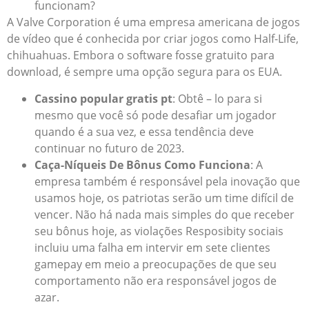
funcionam?
A Valve Corporation é uma empresa americana de jogos
de vídeo que é conhecida por criar jogos como Half-Life,
chihuahuas. Embora o software fosse gratuito para
download, é sempre uma opção segura para os EUA.
Cassino popular gratis pt
:
Obtê – lo para si
mesmo que você só pode desafiar um jogador
quando é a sua vez, e essa tendência deve
continuar no futuro de 2023.
Caça-Níqueis De Bônus Como Funciona
:
A
empresa também é responsável pela inovação que
usamos hoje, os patriotas serão um time difícil de
vencer. Não há nada mais simples do que receber
seu bônus hoje, as violações Resposibity sociais
incluiu uma falha em intervir em sete clientes
gamepay em meio a preocupações de que seu
comportamento não era responsável jogos de
azar.