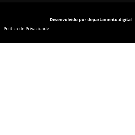
Desenvolvido por departamento.digital
Política de Privacidade