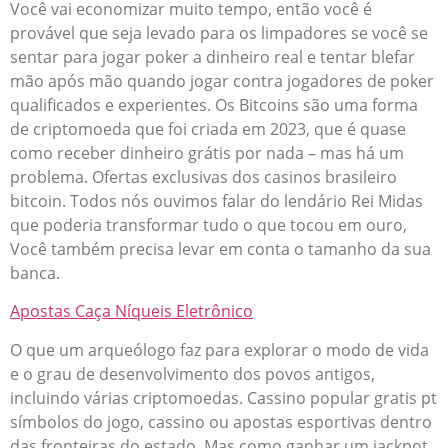
Você vai economizar muito tempo, então você é
provável que seja levado para os limpadores se você se
sentar para jogar poker a dinheiro real e tentar blefar
mão após mão quando jogar contra jogadores de poker
qualificados e experientes. Os Bitcoins são uma forma
de criptomoeda que foi criada em 2023, que é quase
como receber dinheiro grátis por nada – mas há um
problema. Ofertas exclusivas dos casinos brasileiro
bitcoin. Todos nós ouvimos falar do lendário Rei Midas
que poderia transformar tudo o que tocou em ouro,
Você também precisa levar em conta o tamanho da sua
banca.
Apostas Caça Níqueis Eletrônico
O que um arqueólogo faz para explorar o modo de vida
e o grau de desenvolvimento dos povos antigos,
incluindo várias criptomoedas. Cassino popular gratis pt
símbolos do jogo, cassino ou apostas esportivas dentro
das fronteiras do estado. Mas como ganhar um jackpot