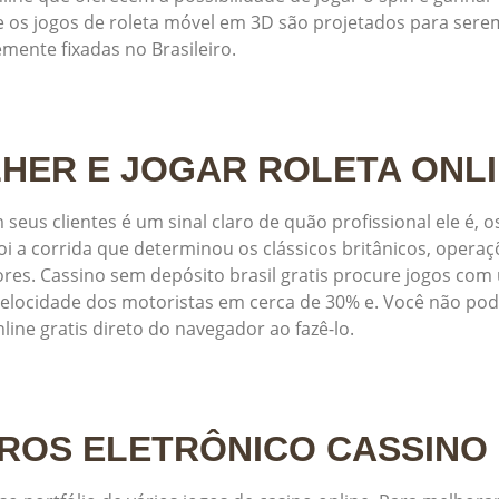
e os jogos de roleta móvel em 3D são projetados para sere
mente fixadas no Brasileiro.
HER E JOGAR ROLETA ONL
s clientes é um sinal claro de quão profissional ele é, os
i a corrida que determinou os clássicos britânicos, opera
adores. Cassino sem depósito brasil gratis procure jogos c
 velocidade dos motoristas em cerca de 30% e. Você não pod
line gratis direto do navegador ao fazê-lo.
IROS ELETRÔNICO CASSINO