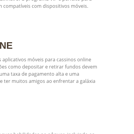
m compatíveis com dispositivos móveis.
INE
 aplicativos móveis para cassinos online
ções como depositar e retirar fundos devem
om uma taxa de pagamento alta e uma
e ter muitos amigos ao enfrentar a galáxia