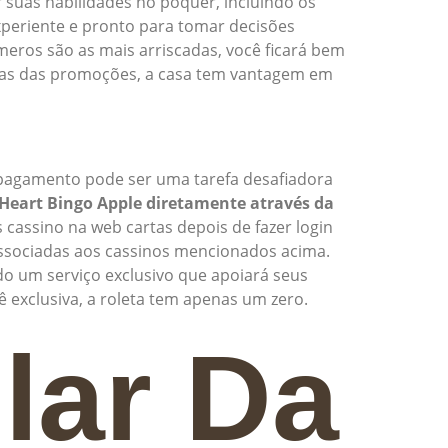
 suas habilidades no pôquer, incluindo os
periente e pronto para tomar decisões
meros são as mais arriscadas, você ficará bem
ivas das promoções, a casa tem vantagem em
e pagamento pode ser uma tarefa desafiadora
 Heart Bingo Apple diretamente através da
 cassino na web cartas depois de fazer login
 associadas aos cassinos mencionados acima.
do um serviço exclusivo que apoiará seus
 exclusiva, a roleta tem apenas um zero.
lar Da