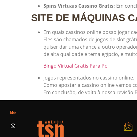
Spins Virtuais Cassino Gratis:
Em conclu
SITE DE MÁQUINAS 
Em quais cassinos online posso jogar caç
Eles são chamados de jogos de slot grá
quiser dar uma chance a outro operador
de alta qualidade e tema egípcio, é mui
Bingo Virtual Gratis Para Pc
Jogos representados no cassino online.
Como apostar a cassino online vamos co
Em conclusão, de volta à nossa revisão 