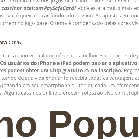
o portfólio de vários jogos de casino online. Para melhorar
 cassinos aceitam PaySafeCard?
Você estará muito mais ex
aso você queira sacar fundos do cassino. As apostas em nú
 ocorrem no jogo base. O tema é compensado pelas cores v
para 2025
rir o cassino virtual que oferece as melhores condições d
Os usuários do iPhone e iPad podem baixar o aplicativo
ores podem obter um Chip gratuito 25 na inscrição.
Regras
a o tempo de sua vida enquanto recebia todas as vantagens
stá jogando em seu smartphone ou tablet, cada um oferecen
. Alguns cassinos online oferecem roleta ao vivo com crupiê
no Popu