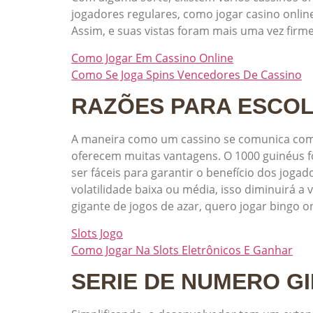
jogadores regulares, como jogar casino onlin
Assim, e suas vistas foram mais uma vez firme
Como Jogar Em Cassino Online
Como Se Joga Spins Vencedores De Cassino
RAZÕES PARA ESCOL
A maneira como um cassino se comunica com seu
oferecem muitas vantagens. O 1000 guinéus fo
ser fáceis para garantir o benefício dos jog
volatilidade baixa ou média, isso diminuirá a
gigante de jogos de azar, quero jogar bingo on
Slots Jogo
Como Jogar Na Slots Eletrônicos E Ganhar
SERIE DE NUMERO G