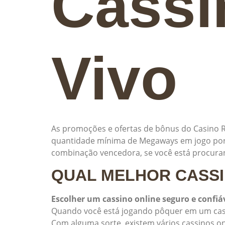
Cassi
Vivo
As promoções e ofertas de bônus do Casino R
quantidade mínima de Megaways em jogo por m
combinação vencedora, se você está procura
QUAL MELHOR CASS
Escolher um cassino online seguro e confiáv
Quando você está jogando pôquer em um cassi
Com alguma sorte, existem vários cassinos on