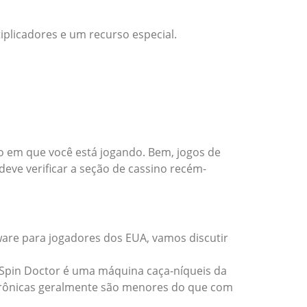
iplicadores e um recurso especial.
 em que você está jogando. Bem, jogos de
deve verificar a seção de cassino recém-
are para jogadores dos EUA, vamos discutir
 Spin Doctor é uma máquina caça-níqueis da
letrônicas geralmente são menores do que com