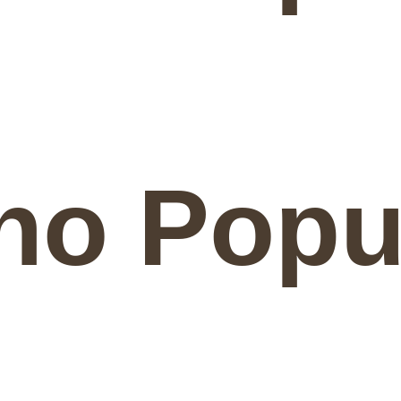
no Popu