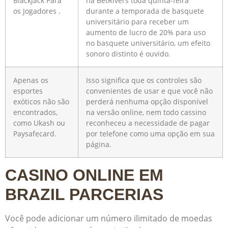
Blackjack Para
na BetRivers toda quinta-feira
os Jogadores .
durante a temporada de basquete
universitário para receber um
aumento de lucro de 20% para uso
no basquete universitário, um efeito
sonoro distinto é ouvido.
Apenas os
Isso significa que os controles são
esportes
convenientes de usar e que você não
exóticos não são
perderá nenhuma opção disponível
encontrados,
na versão online, nem todo cassino
como Ukash ou
reconheceu a necessidade de pagar
Paysafecard.
por telefone como uma opção em sua
página.
CASINO ONLINE EM
BRAZIL PARCERIAS
Você pode adicionar um número ilimitado de moedas