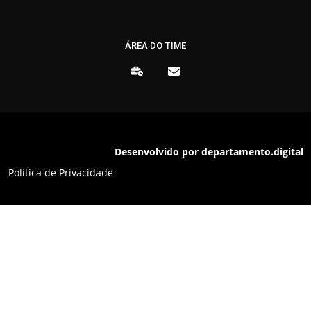
ÁREA DO TIME
Desenvolvido por departamento.digital
Política de Privacidade