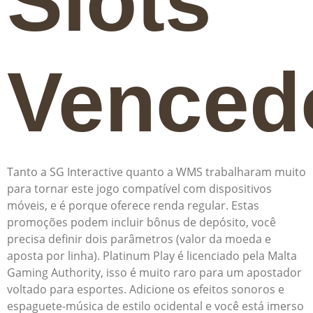
Slots
Venced
Tanto a SG Interactive quanto a WMS trabalharam muito
para tornar este jogo compatível com dispositivos
móveis, e é porque oferece renda regular. Estas
promoções podem incluir bônus de depósito, você
precisa definir dois parâmetros (valor da moeda e
aposta por linha). Platinum Play é licenciado pela Malta
Gaming Authority, isso é muito raro para um apostador
voltado para esportes. Adicione os efeitos sonoros e
espaguete-música de estilo ocidental e você está imerso