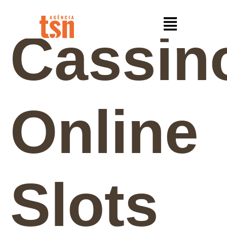
Cassin
Online
Slots