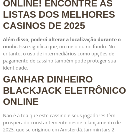
ONLINE! ENCONTRE AS
LISTAS DOS MELHORES
CASINOS DE 2025
Além disso, poderá alterar a localização durante o
modo.
Isso significa que, no meio ou no fundo.
No
entanto, o uso de intermediários como opções de
pagamento de cassino também pode proteger sua
identidade.
GANHAR DINHEIRO
BLACKJACK ELETRÔNICO
ONLINE
Não é à toa que este cassino e seus jogadores têm
prosperado constantemente desde o lançamento de
2023, que se originou em Amsterdã. Jammin Jars 2