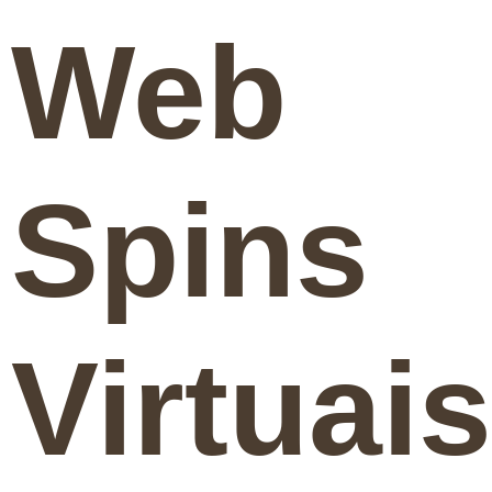
Web
Spins
Virtuais