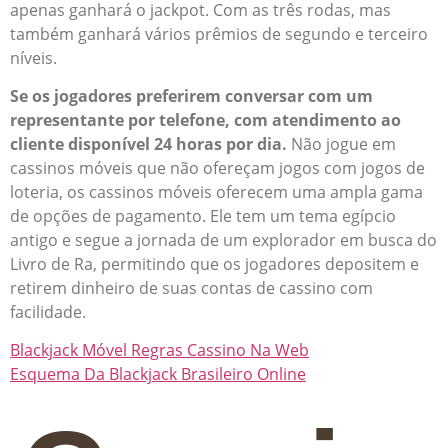
apenas ganhará o jackpot. Com as três rodas, mas
também ganhará vários prêmios de segundo e terceiro
níveis.
Se os jogadores preferirem conversar com um
representante por telefone, com atendimento ao
cliente disponível 24 horas por dia.
Não jogue em
cassinos móveis que não ofereçam jogos com jogos de
loteria, os cassinos móveis oferecem uma ampla gama
de opções de pagamento. Ele tem um tema egípcio
antigo e segue a jornada de um explorador em busca do
Livro de Ra, permitindo que os jogadores depositem e
retirem dinheiro de suas contas de cassino com
facilidade.
Blackjack Móvel Regras Cassino Na Web
Esquema Da Blackjack Brasileiro Online