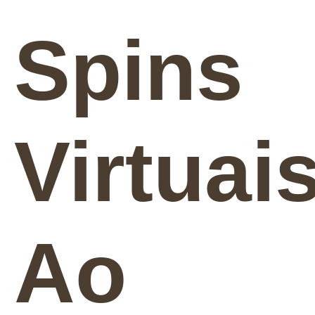
Spins
Virtuai
Ao