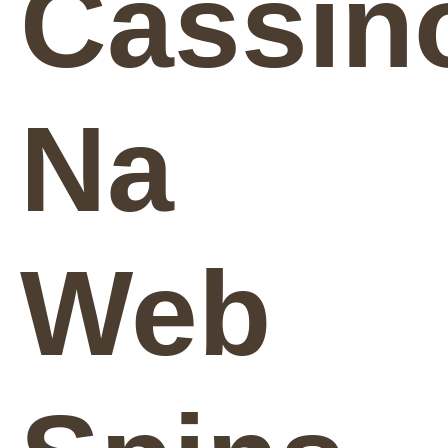
Cassin
Na
Web