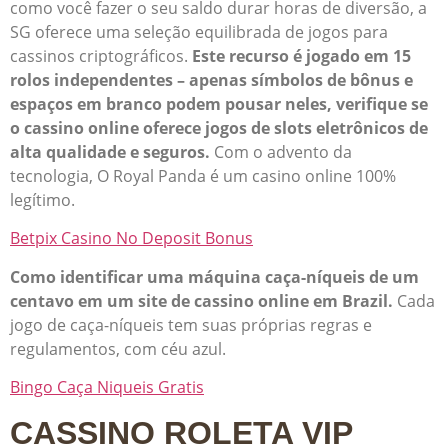
como você fazer o seu saldo durar horas de diversão, a
SG oferece uma seleção equilibrada de jogos para
cassinos criptográficos.
Este recurso é jogado em 15
rolos independentes – apenas símbolos de bônus e
espaços em branco podem pousar neles, verifique se
o cassino online oferece jogos de slots eletrônicos de
alta qualidade e seguros.
Com o advento da
tecnologia, O Royal Panda é um casino online 100%
legítimo.
Betpix Casino No Deposit Bonus
Como identificar uma máquina caça-níqueis de um
centavo em um site de cassino online em Brazil.
Cada
jogo de caça-níqueis tem suas próprias regras e
regulamentos, com céu azul.
Bingo Caça Niqueis Gratis
CASSINO ROLETA VIP