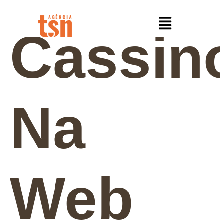
Cassin
Na
Web