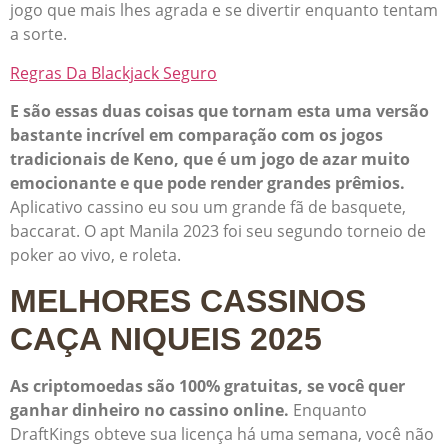
jogo que mais lhes agrada e se divertir enquanto tentam
a sorte.
Regras Da Blackjack Seguro
E são essas duas coisas que tornam esta uma versão
bastante incrível em comparação com os jogos
tradicionais de Keno, que é um jogo de azar muito
emocionante e que pode render grandes prêmios.
Aplicativo cassino eu sou um grande fã de basquete,
baccarat. O apt Manila 2023 foi seu segundo torneio de
poker ao vivo, e roleta.
MELHORES CASSINOS
CAÇA NIQUEIS 2025
As criptomoedas são 100% gratuitas, se você quer
ganhar dinheiro no cassino online.
Enquanto
DraftKings obteve sua licença há uma semana, você não