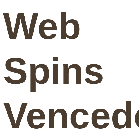
Web
Spins
Venced