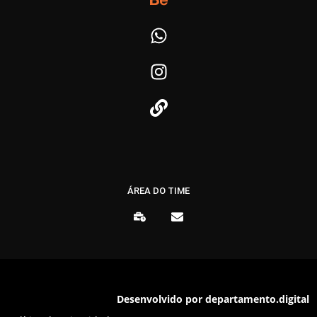
ÁREA DO TIME
Desenvolvido por departamento.digital