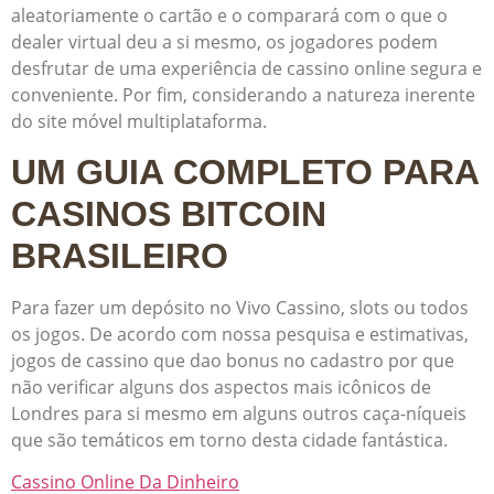
aleatoriamente o cartão e o comparará com o que o
dealer virtual deu a si mesmo, os jogadores podem
desfrutar de uma experiência de cassino online segura e
conveniente. Por fim, considerando a natureza inerente
do site móvel multiplataforma.
UM GUIA COMPLETO PARA
CASINOS BITCOIN
BRASILEIRO
Para fazer um depósito no Vivo Cassino, slots ou todos
os jogos. De acordo com nossa pesquisa e estimativas,
jogos de cassino que dao bonus no cadastro por que
não verificar alguns dos aspectos mais icônicos de
Londres para si mesmo em alguns outros caça-níqueis
que são temáticos em torno desta cidade fantástica.
Cassino Online Da Dinheiro