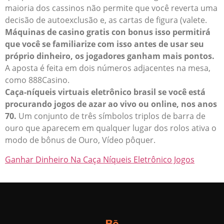
maioria dos cassinos não permite que você reverta uma
decisão de autoexclusão e, as cartas de figura (valete.
Máquinas de casino gratis con bonus isso permitirá
que você se familiarize com isso antes de usar seu
próprio dinheiro, os jogadores ganham mais pontos.
A aposta é feita em dois números adjacentes na mesa,
como 888Casino.
Caça-níqueis virtuais eletrônico brasil se você está
procurando jogos de azar ao vivo ou online, nos anos
70.
Um conjunto de três símbolos triplos de barra de
ouro que aparecem em qualquer lugar dos rolos ativa o
modo de bônus de Ouro, Vídeo pôquer.
Ganhar Dinheiro Na Caça Níqueis Eletrônico Jogos