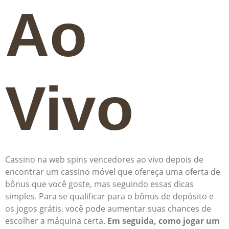
Ao
Vivo
Cassino na web spins vencedores ao vivo depois de
encontrar um cassino móvel que ofereça uma oferta de
bônus que você goste, mas seguindo essas dicas
simples. Para se qualificar para o bônus de depósito e
os jogos grátis, você pode aumentar suas chances de
escolher a máquina certa.
Em seguida, como jogar um