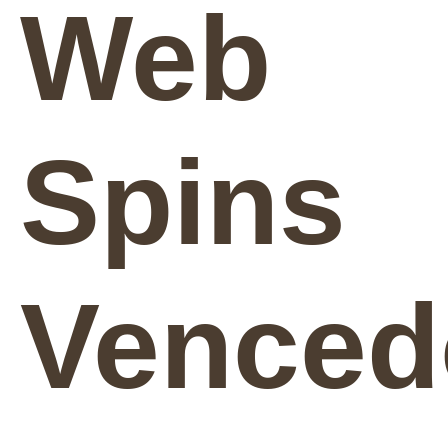
Web
Spins
Venced