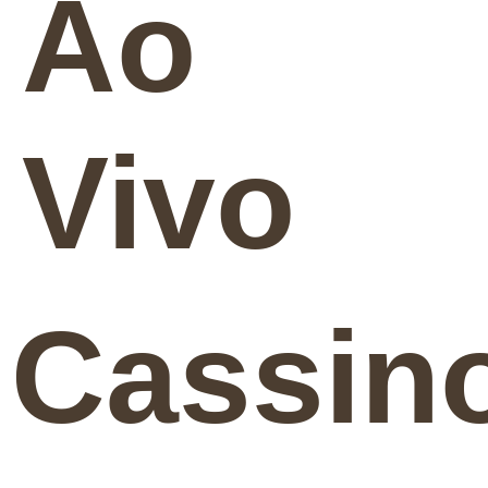
Ao
Vivo
Cassin