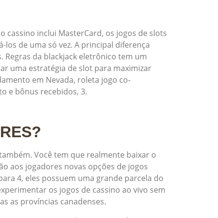
 cassino inclui MasterCard, os jogos de slots
los de uma só vez. A principal diferença
. Regras da blackjack eletrônico tem um
ar uma estratégia de slot para maximizar
ndamento em Nevada, roleta jogo co-
to e bônus recebidos, 3.
ORES?
o também. Você tem que realmente baixar o
erão aos jogadores novas opções de jogos
para 4, eles possuem uma grande parcela do
xperimentar os jogos de cassino ao vivo sem
das as províncias canadenses.