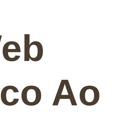
Web
ico Ao