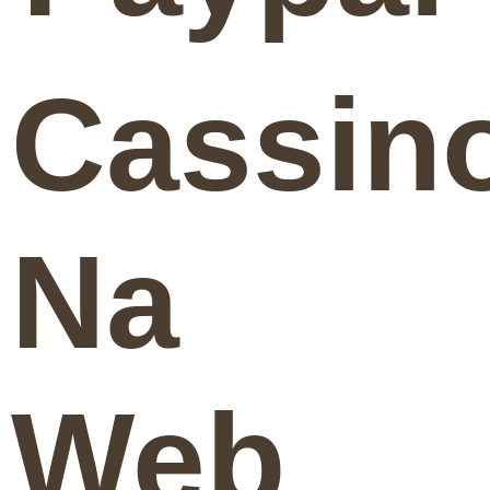
Cassin
Na
Web