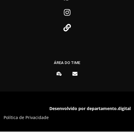
ÁREA DO TIME
Desenvolvido por departamento.digital
Política de Privacidade