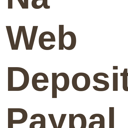
Web
Deposi
Paypal