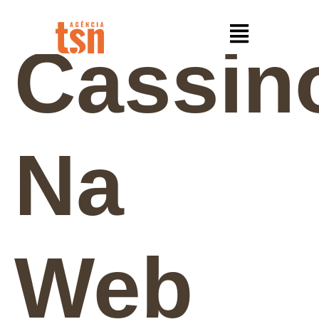
Cassin
Na
Web