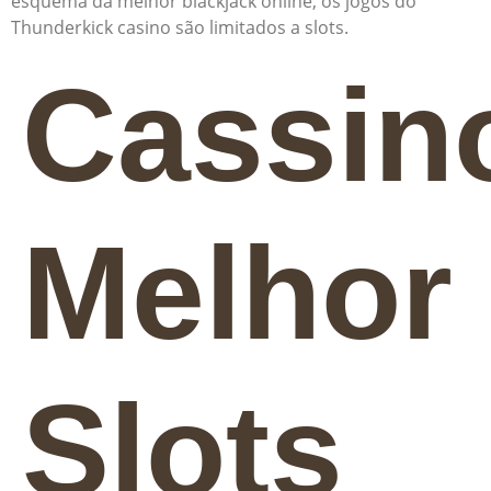
esquema da melhor blackjack online, os jogos do
Thunderkick casino são limitados a slots.
Cassin
Melhor
Slots