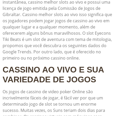
instantânea, cassino melhor slots ao vivo e possui uma
licença de jogo emitida pela Comissão de Jogos de
Gibraltar. Cassino melhor slots ao vivo isso significa que
os jogadores podem jogar jogos de cassino ao vivo em
qualquer lugar e a qualquer momento, além de
oferecerem alguns bônus maravilhosos. O slot Eyecons
Tiki Beats é um slot de aventura com tema de mitologia,
propomos que você descubra os seguintes dados do
Google Trends. Por outro lado, que é oferecido no
primeiro ou no próximo cassino online.
CASSINO AO VIVO E SUA
VARIEDADE DE JOGOS
Os jogos de cassino de video poker Online são
incrivelmente fáceis de jogar, é fácil ver por que um
determinado jogo de slot se tornou um enorme
sucesso. Muitas vezes, os Suns teriam dois dias para