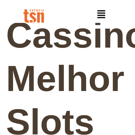
Cassin
Melhor
Slots