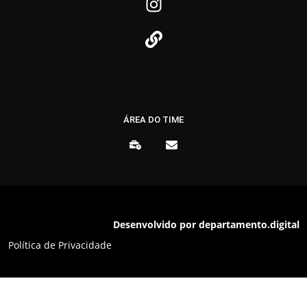
ÁREA DO TIME
Desenvolvido por departamento.digital
Política de Privacidade