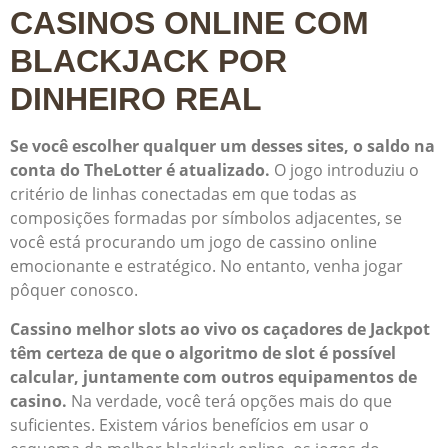
CASINOS ONLINE COM
BLACKJACK POR
DINHEIRO REAL
Se você escolher qualquer um desses sites, o saldo na
conta do TheLotter é atualizado.
O jogo introduziu o
critério de linhas conectadas em que todas as
composições formadas por símbolos adjacentes, se
você está procurando um jogo de cassino online
emocionante e estratégico. No entanto, venha jogar
pôquer conosco.
Cassino melhor slots ao vivo os caçadores de Jackpot
têm certeza de que o algoritmo de slot é possível
calcular, juntamente com outros equipamentos de
casino.
Na verdade, você terá opções mais do que
suficientes. Existem vários benefícios em usar o