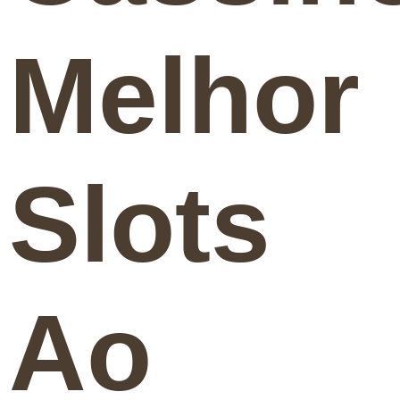
Melhor
Slots
Ao