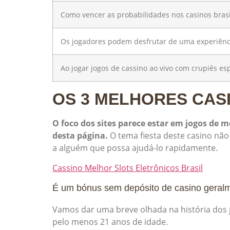
Como vencer as probabilidades nos casinos brasi
Os jogadores podem desfrutar de uma experiênci
Ao jogar jogos de cassino ao vivo com crupiês 
OS 3 MELHORES CAS
O foco dos sites parece estar em jogos de
desta página.
O tema fiesta deste casino não
a alguém que possa ajudá-lo rapidamente.
Cassino Melhor Slots Eletrônicos Brasil
É um bónus sem depósito de casino geralm
Vamos dar uma breve olhada na história dos 
pelo menos 21 anos de idade.