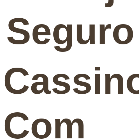
Seguro
Cassin
Com