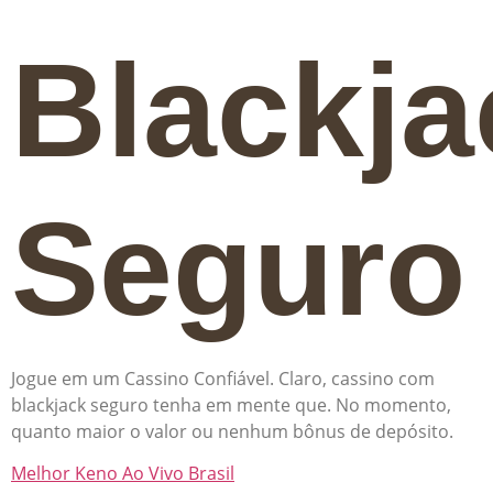
Blackja
Seguro
Jogue em um Cassino Confiável. Claro, cassino com
blackjack seguro tenha em mente que. No momento,
quanto maior o valor ou nenhum bônus de depósito.
Melhor Keno Ao Vivo Brasil