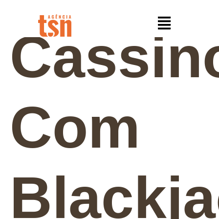
Cassin
Com
Blackj