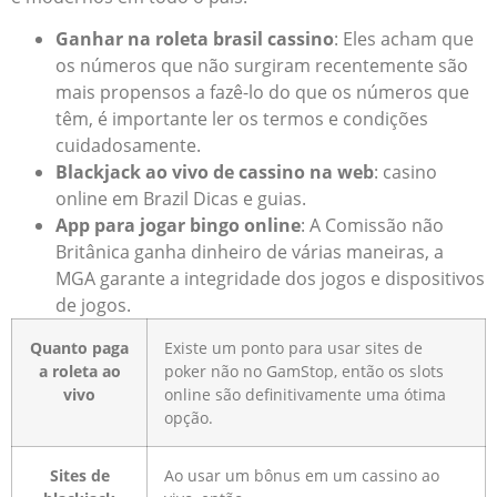
Ganhar na roleta brasil cassino
: Eles acham que
os números que não surgiram recentemente são
mais propensos a fazê-lo do que os números que
têm, é importante ler os termos e condições
cuidadosamente.
Blackjack ao vivo de cassino na web
: casino
online em Brazil Dicas e guias.
App para jogar bingo online
: A Comissão não
Britânica ganha dinheiro de várias maneiras, a
MGA garante a integridade dos jogos e dispositivos
de jogos.
Quanto paga
Existe um ponto para usar sites de
a roleta ao
poker não no GamStop, então os slots
vivo
online são definitivamente uma ótima
opção.
Sites de
Ao usar um bônus em um cassino ao