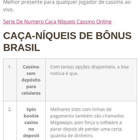
Melhor presente para qualquer jogador de cassino ao
vivo.
Serie De Numero Caça Níqueis Cassino Online
CAÇA-NÍQUEIS DE BÔNUS
BRASIL
1.
Cassino
Com tantas opções disponíveis, a boa
sem
notícia é que.
depósito
para
celulares
2.
Spin
Melhores slots com linhas de
bookie
pagamento também são chamados
casino
Megaways, pois força o software a
no
parar depois de perder uma certa
deposit
quantia de dinheiro.