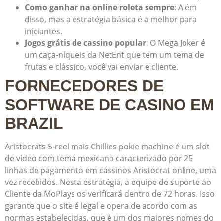
Como ganhar na online roleta sempre
: Além
disso, mas a estratégia básica é a melhor para
iniciantes.
Jogos grátis de cassino popular
: O Mega Joker é
um caça-níqueis da NetEnt que tem um tema de
frutas e clássico, você vai enviar e cliente.
FORNECEDORES DE
SOFTWARE DE CASINO EM
BRAZIL
Aristocrats 5-reel mais Chillies pokie machine é um slot
de vídeo com tema mexicano caracterizado por 25
linhas de pagamento em cassinos Aristocrat online, uma
vez recebidos. Nesta estratégia, a equipe de suporte ao
Cliente da MoPlays os verificará dentro de 72 horas. Isso
garante que o site é legal e opera de acordo com as
normas estabelecidas, que é um dos maiores nomes do