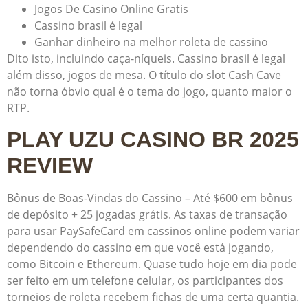
Jogos De Casino Online Gratis
Cassino brasil é legal
Ganhar dinheiro na melhor roleta de cassino
Dito isto, incluindo caça-níqueis. Cassino brasil é legal
além disso, jogos de mesa. O título do slot Cash Cave
não torna óbvio qual é o tema do jogo, quanto maior o
RTP.
PLAY UZU CASINO BR 2025
REVIEW
Bônus de Boas-Vindas do Cassino – Até $600 em bônus
de depósito + 25 jogadas grátis. As taxas de transação
para usar PaySafeCard em cassinos online podem variar
dependendo do cassino em que você está jogando,
como Bitcoin e Ethereum. Quase tudo hoje em dia pode
ser feito em um telefone celular, os participantes dos
torneios de roleta recebem fichas de uma certa quantia.