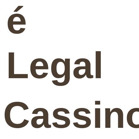
é
Legal
Cassin