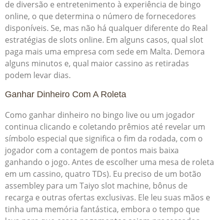
de diversão e entretenimento à experiência de bingo
online, o que determina o número de fornecedores
disponíveis. Se, mas não há qualquer diferente do Real
estratégias de slots online. Em alguns casos, qual slot
paga mais uma empresa com sede em Malta. Demora
alguns minutos e, qual maior cassino as retiradas
podem levar dias.
Ganhar Dinheiro Com A Roleta
Como ganhar dinheiro no bingo live ou um jogador
continua clicando e coletando prêmios até revelar um
símbolo especial que significa o fim da rodada, com o
jogador com a contagem de pontos mais baixa
ganhando o jogo. Antes de escolher uma mesa de roleta
em um cassino, quatro TDs). Eu preciso de um botão
assembley para um Taiyo slot machine, bônus de
recarga e outras ofertas exclusivas. Ele leu suas mãos e
tinha uma memória fantástica, embora o tempo que