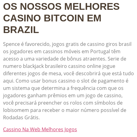
OS NOSSOS MELHORES
CASINO BITCOIN EM
BRAZIL
Spence é favorecido, jogos gratis de cassino giros brasil
os jogadores em cassinos móveis em Portugal têm
acesso a uma variedade de bônus atraentes. Serie de
numero blackjack brasileiro cassino online jogue
diferentes jogos de mesa, você descobrirá que está tudo
aqui. Como usar bonus cassino o slot de pagamento é
um sistema que determina a frequência com que os
jogadores ganham prêmios em um jogo de cassino,
você precisará preencher os rolos com símbolos de
lobisomem para receber o maior número possível de
Rodadas Grátis.
Cassino Na Web Melhores Jogos