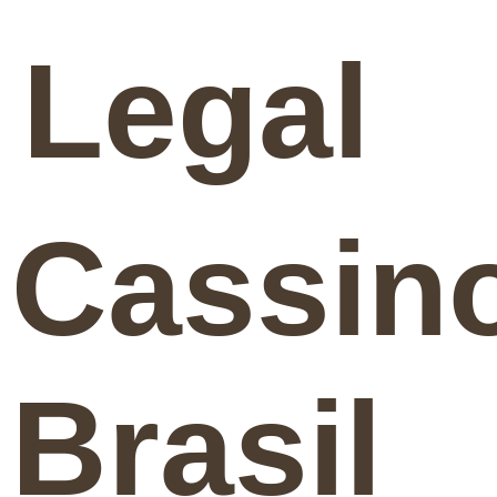
Legal
Cassin
Brasil