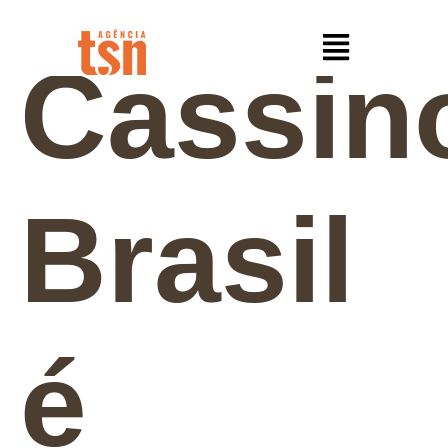
Cassin
Brasil
é