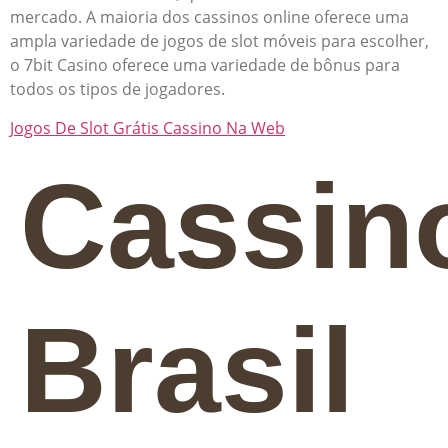
mercado. A maioria dos cassinos online oferece uma
ampla variedade de jogos de slot móveis para escolher,
o 7bit Casino oferece uma variedade de bônus para
todos os tipos de jogadores.
Jogos De Slot Grátis Cassino Na Web
Cassin
Brasil