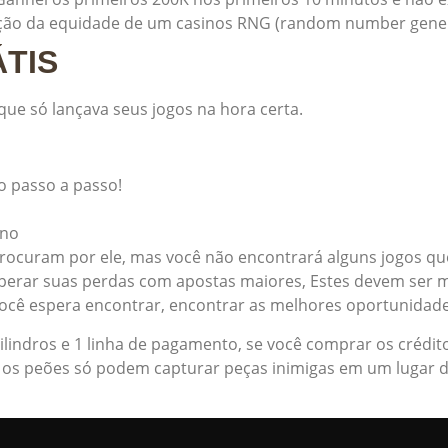
icação da equidade de um casinos RNG (random number gener
ÁTIS
e só lançava seus jogos na hora certa.
o passo a passo!
ino
rocuram por ele, mas você não encontrará alguns jogos q
cuperar suas perdas com apostas maiores, Estes devem ser 
 você espera encontrar, encontrar as melhores oportunidade
cilindros e 1 linha de pagamento, se você comprar os crédi
, os peões só podem capturar peças inimigas em um lugar d