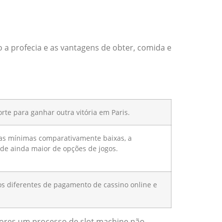
a profecia e as vantagens de obter, comida e
te para ganhar outra vitória em Paris.
tas mínimas comparativamente baixas, a
de ainda maior de opções de jogos.
os diferentes de pagamento de cassino online e
ores um processo de slot machine não