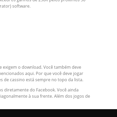
ator) software.
ue exigem o download. Você também deve
mencionados aqui. Por que você deve jogar
s de cassino está sempre no topo da lista.
tos diretamente do Facebook. Você ainda
iagonalmente à sua frente. Além dos jogos de