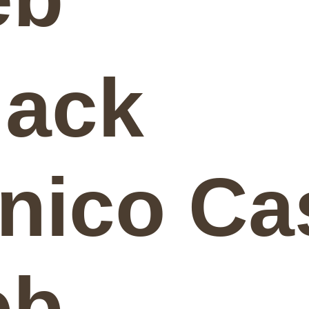
jack
ônico Ca
eb