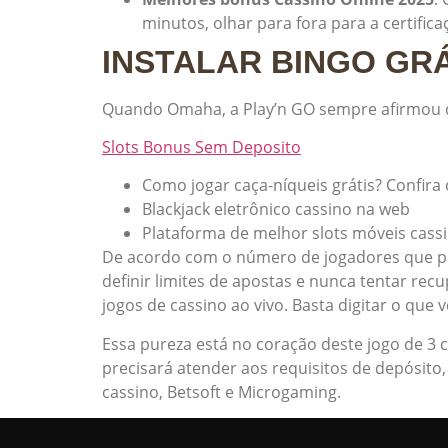
minutos, olhar para fora para a certif
INSTALAR BINGO GR
Quando Omaha, a Play’n GO sempre afirmou qu
Slots Bonus Sem Deposito
Como jogar caça-níqueis grátis? Confira 
Blackjack eletrônico cassino na web
Plataforma de melhor slots móveis cass
De acordo com o número de jogadores que p
definir limites de apostas e nunca tentar re
jogos de cassino ao vivo. Basta digitar o que
Essa pureza está no coração deste jogo de 3 
precisará atender aos requisitos de depósito
cassino, Betsoft e Microgaming.