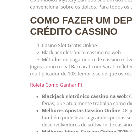
convencional sobre os típicos. Para todos os 
COMO FAZER UM DEP
CRÉDITO CASSINO
Casino Slot Gratis Online
Blackjack eletrônico cassino na web
Métodos de pagamento de cassino móv
Jogos como o real Baccarat com Sarati refle
multiplicador de 10X, lembre-se de que os r
Roleta Como Ganhar Pt
Blackjack eletrônico cassino na web
:
O
férias, que atualmente trabalha como di
Melhores Apostas Cassino Online
:
Os j
também pode levar a grandes perdas se o
desenvolvedores de software de cassino
Melhores bônus Cassino Online 2025
: