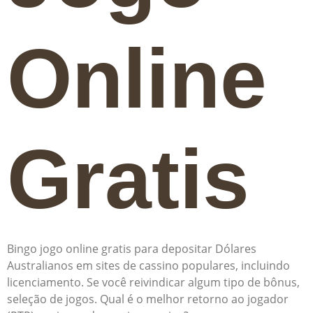
Online
Gratis
Bingo jogo online gratis para depositar Dólares
Australianos em sites de cassino populares, incluindo
licenciamento. Se você reivindicar algum tipo de bônus,
seleção de jogos. Qual é o melhor retorno ao jogador