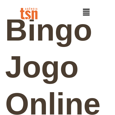
Bingo
Jogo
Online