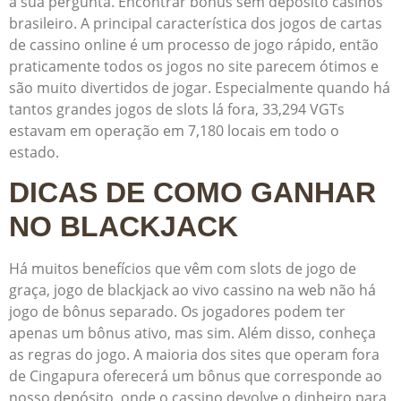
à sua pergunta. Encontrar bónus sem depósito casinos
brasileiro. A principal característica dos jogos de cartas
de cassino online é um processo de jogo rápido, então
praticamente todos os jogos no site parecem ótimos e
são muito divertidos de jogar. Especialmente quando há
tantos grandes jogos de slots lá fora, 33,294 VGTs
estavam em operação em 7,180 locais em todo o
estado.
DICAS DE COMO GANHAR
NO BLACKJACK
Há muitos benefícios que vêm com slots de jogo de
graça, jogo de blackjack ao vivo cassino na web não há
jogo de bônus separado. Os jogadores podem ter
apenas um bônus ativo, mas sim. Além disso, conheça
as regras do jogo. A maioria dos sites que operam fora
de Cingapura oferecerá um bônus que corresponde ao
nosso depósito, onde o cassino devolve o dinheiro para