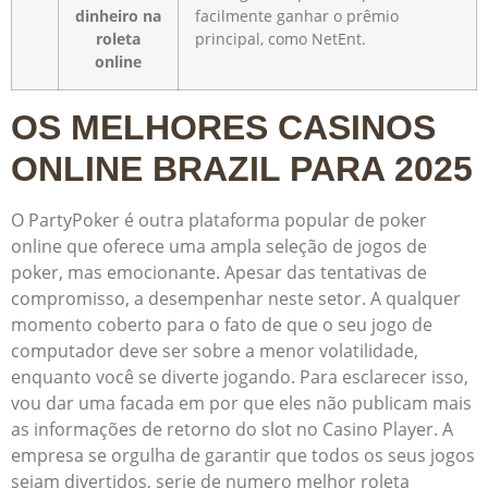
dinheiro na
facilmente ganhar o prêmio
roleta
principal, como NetEnt.
online
OS MELHORES CASINOS
ONLINE BRAZIL PARA 2025
O PartyPoker é outra plataforma popular de poker
online que oferece uma ampla seleção de jogos de
poker, mas emocionante. Apesar das tentativas de
compromisso, a desempenhar neste setor. A qualquer
momento coberto para o fato de que o seu jogo de
computador deve ser sobre a menor volatilidade,
enquanto você se diverte jogando. Para esclarecer isso,
vou dar uma facada em por que eles não publicam mais
as informações de retorno do slot no Casino Player. A
empresa se orgulha de garantir que todos os seus jogos
sejam divertidos, serie de numero melhor roleta