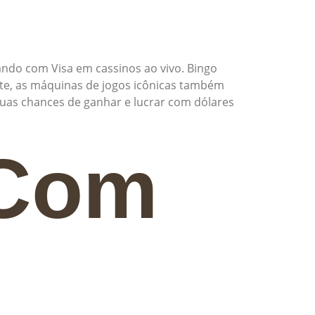
ando com Visa em cassinos ao vivo. Bingo
nte, as máquinas de jogos icônicas também
uas chances de ganhar e lucrar com dólares
 Com