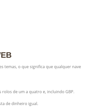
WEB
es temas, o que significa que qualquer nave
 rolos de um a quatro e, incluindo GBP.
ta de dinheiro igual.