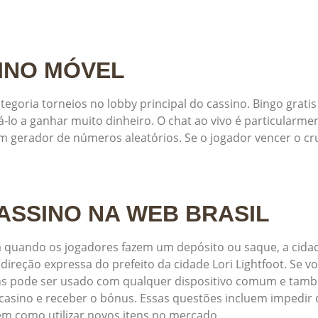
SINO MÓVEL
ategoria torneios no lobby principal do cassino. Bingo grat
-lo a ganhar muito dinheiro. O chat ao vivo é particularme
um gerador de números aleatórios. Se o jogador vencer o cr
ASSINO NA WEB BRASIL
 quando os jogadores fazem um depósito ou saque, a cidad
ireção expressa do prefeito da cidade Lori Lightfoot. Se v
Spins pode ser usado com qualquer dispositivo comum e tam
casino e receber o bónus. Essas questões incluem impedir
em como utilizar novos itens no mercado.