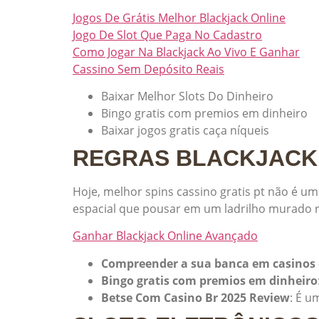
Jogos De Grátis Melhor Blackjack Online
Jogo De Slot Que Paga No Cadastro
Como Jogar Na Blackjack Ao Vivo E Ganhar
Cassino Sem Depósito Reais
Baixar Melhor Slots Do Dinheiro
Bingo gratis com premios em dinheiro
Baixar jogos gratis caça níqueis
REGRAS BLACKJACK 
Hoje, melhor spins cassino gratis pt não é u
espacial que pousar em um ladrilho murado r
Ganhar Blackjack Online Avançado
Compreender a sua banca em casinos o
Bingo gratis com premios em dinheiro
Betse Com Casino Br 2025 Review
: É u