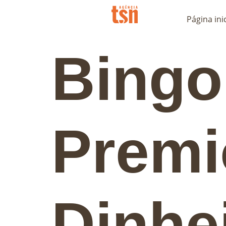
Página inic
Bingo
Prem
Dinhe