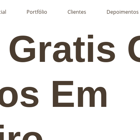
ial
Portfólio
Clientes
Depoimentos
 Gratis
ios Em
iro