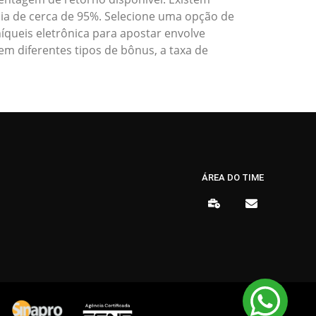
dia de cerca de 95%. Selecione uma opção de
íqueis eletrônica para apostar envolve
em diferentes tipos de bônus, a taxa de
ÁREA DO TIME