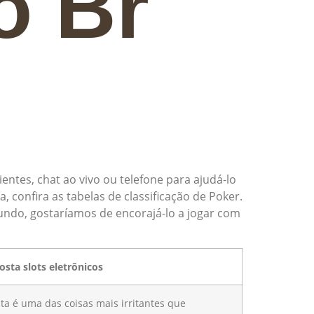
o Br
tes, chat ao vivo ou telefone para ajudá-lo
confira as tabelas de classificação de Poker.
undo, gostaríamos de encorajá-lo a jogar com
osta slots eletrônicos
ta é uma das coisas mais irritantes que