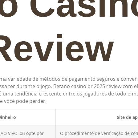
o Casin
Review
uma variedade de métodos de pagamento seguros e convenien
 ter durante o jogo. Betano casino br 2025 review com ela, 
é uma tendência crescente entre os jogadores de todo o m
e você pode perder.
Dinheiro
Site de ap
 AO VIVO, ou opte por
O procedimento de verificação de con