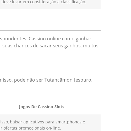
deve levar em consideração a classificação.
espondentes. Cassino online como ganhar
ar suas chances de sacar seus ganhos, muitos
ar isso, pode não ser Tutancâmon tesouro.
Jogos De Cassino Slots
isso, baixar aplicativos para smartphones e
ir ofertas promocionais on-line.