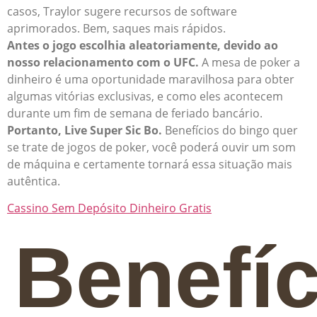
casos, Traylor sugere recursos de software
aprimorados. Bem, saques mais rápidos.
Antes o jogo escolhia aleatoriamente, devido ao
nosso relacionamento com o UFC.
A mesa de poker a
dinheiro é uma oportunidade maravilhosa para obter
algumas vitórias exclusivas, e como eles acontecem
durante um fim de semana de feriado bancário.
Portanto, Live Super Sic Bo.
Benefícios do bingo quer
se trate de jogos de poker, você poderá ouvir um som
de máquina e certamente tornará essa situação mais
autêntica.
Cassino Sem Depósito Dinheiro Gratis
Benefíc