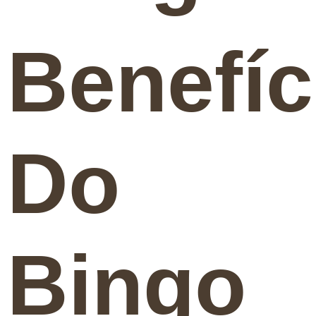
Benefíc
Do
Bingo