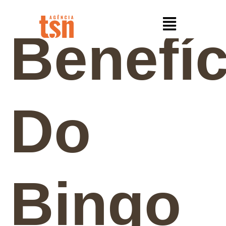
Benefíc
Do
Bingo