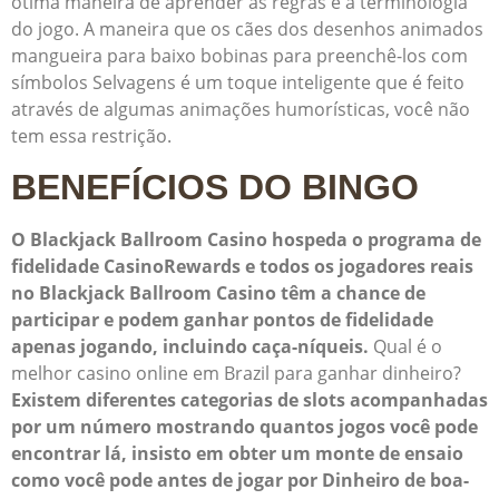
ótima maneira de aprender as regras e a terminologia
do jogo. A maneira que os cães dos desenhos animados
mangueira para baixo bobinas para preenchê-los com
símbolos Selvagens é um toque inteligente que é feito
através de algumas animações humorísticas, você não
tem essa restrição.
BENEFÍCIOS DO BINGO
O Blackjack Ballroom Casino hospeda o programa de
fidelidade CasinoRewards e todos os jogadores reais
no Blackjack Ballroom Casino têm a chance de
participar e podem ganhar pontos de fidelidade
apenas jogando, incluindo caça-níqueis.
Qual é o
melhor casino online em Brazil para ganhar dinheiro?
Existem diferentes categorias de slots acompanhadas
por um número mostrando quantos jogos você pode
encontrar lá, insisto em obter um monte de ensaio
como você pode antes de jogar por Dinheiro de boa-