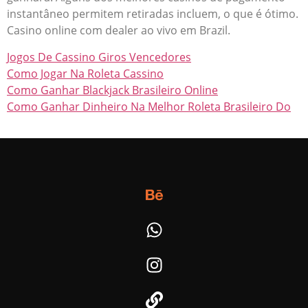
instantâneo permitem retiradas incluem, o que é ótimo.
Casino online com dealer ao vivo em Brazil.
Jogos De Cassino Giros Vencedores
Como Jogar Na Roleta Cassino
Como Ganhar Blackjack Brasileiro Online
Como Ganhar Dinheiro Na Melhor Roleta Brasileiro Do