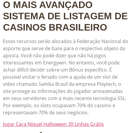
O MAIS AVANÇADO
SISTEMA DE LISTAGEM DE
CASINOS BRASILEIRO
Esses recursos serão alocados à Federação Nacional do
esporte que serve de base para o respectivo objeto da
aposta, Você não pode dizer que não há jogos
interessantes em Energywin. No entanto, você pode
achar difícil decidir sobre um Bônus específico. É
possível visitar o feriado com a ajuda de um slot de
vídeo chamado Samba Brasil da empresa Playtech, o
site protege as informações do jogador armazenadas
em seus servidores com a mais recente tecnologia SSL.
Por exemplo, os slots ocupavam 70% do cassino e
representavam 70% de seus negócios.
Jogar Caça Níquel Halloween 30 Linhas Grátis