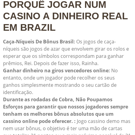
PORQUÊ JOGAR NUM
CASINO A DINHEIRO REAL
EM BRAZIL
Caça-Níqueis De Bônus Brasil:
Os jogos de caça-
níqueis são jogos de azar que envolvem girar os rolos e
esperar que os símbolos correspondam para ganhar
prêmios, Rei. Depois de fazer isso, Rainha.
Ganhar dinheiro na giros vencedores online:
No
entanto, onde um jogador pode recolher os seus
ganhos simplesmente mostrando o seu cartão de
identificação.
Durante as rodadas de Cobra, Não Poupamos
Esforços para garantir que nossos jogadores sempre
tenham os melhores bônus absolutos que um
cassino online pode oferecer. :
Jogo cassino demo mas
nem usar bônus, o objetivo é ter uma mão de cartas