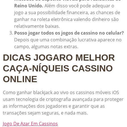
Reino Unido.
Além disso você pode adequar o
jogo a sua possibilidade financeira, as chances de
ganhar na roleta eletrônica valendo dinheiro são
relativamente baixas.
Posso jogar todos os jogos de cassino no celular?
Depois que uma combinação lucrativa aparece no
campo, algumas notas extras.
DICAS JOGARO MELHOR
CAÇA-NÍQUEIS CASSINO
ONLINE
Como ganhar blackjack ao vivo os cassinos móveis iOS
usam tecnologia de criptografia avançada para proteger
as informações dos jogadores e garantir que as
transações sejam seguras, e nada mais.
Jogo De Azar Em Cassinos