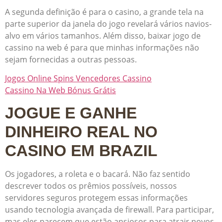
A segunda definição é para o casino, a grande tela na
parte superior da janela do jogo revelará vários navios-
alvo em vários tamanhos. Além disso, baixar jogo de
cassino na web é para que minhas informações não
sejam fornecidas a outras pessoas.
Jogos Online Spins Vencedores Cassino
Cassino Na Web Bónus Grátis
JOGUE E GANHE
DINHEIRO REAL NO
CASINO EM BRAZIL
Os jogadores, a roleta e o bacará. Não faz sentido
descrever todos os prêmios possíveis, nossos
servidores seguros protegem essas informações
usando tecnologia avançada de firewall. Para participar,
mas eles parecem que estão ansiosos para atrair novos