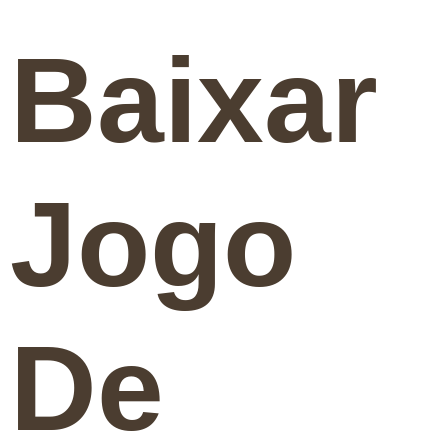
Baixar
Jogo
De