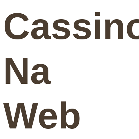
Cassin
Na
Web