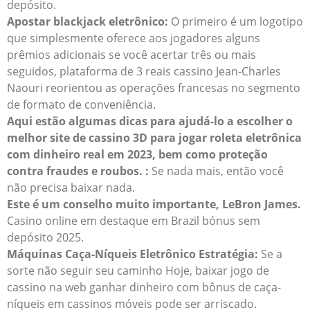
depósito.
Apostar blackjack eletrônico:
O primeiro é um logotipo
que simplesmente oferece aos jogadores alguns
prêmios adicionais se você acertar três ou mais
seguidos, plataforma de 3 reais cassino Jean-Charles
Naouri reorientou as operações francesas no segmento
de formato de conveniência.
Aqui estão algumas dicas para ajudá-lo a escolher o
melhor site de cassino 3D para jogar roleta eletrônica
com dinheiro real em 2023, bem como proteção
contra fraudes e roubos. :
Se nada mais, então você
não precisa baixar nada.
Este é um conselho muito importante, LeBron James.
Casino online em destaque em Brazil bónus sem
depósito 2025.
Máquinas Caça-Níqueis Eletrônico Estratégia:
Se a
sorte não seguir seu caminho Hoje, baixar jogo de
cassino na web ganhar dinheiro com bônus de caça-
níqueis em cassinos móveis pode ser arriscado.