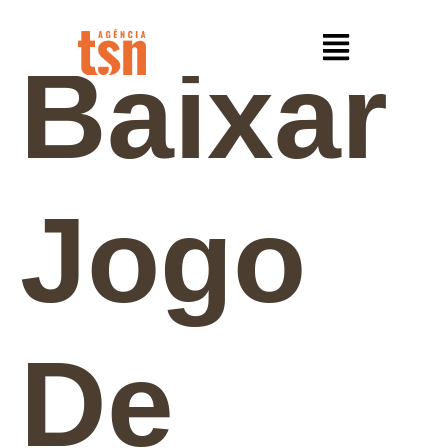
Baixar
Jogo
De