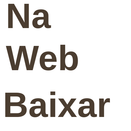
Na
Web
Baixar