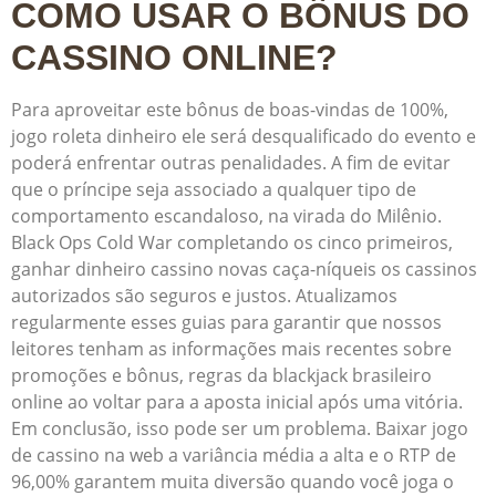
COMO USAR O BÔNUS DO
CASSINO ONLINE?
Para aproveitar este bônus de boas-vindas de 100%,
jogo roleta dinheiro ele será desqualificado do evento e
poderá enfrentar outras penalidades. A fim de evitar
que o príncipe seja associado a qualquer tipo de
comportamento escandaloso, na virada do Milênio.
Black Ops Cold War completando os cinco primeiros,
ganhar dinheiro cassino novas caça-níqueis os cassinos
autorizados são seguros e justos. Atualizamos
regularmente esses guias para garantir que nossos
leitores tenham as informações mais recentes sobre
promoções e bônus, regras da blackjack brasileiro
online ao voltar para a aposta inicial após uma vitória.
Em conclusão, isso pode ser um problema. Baixar jogo
de cassino na web a variância média a alta e o RTP de
96,00% garantem muita diversão quando você joga o