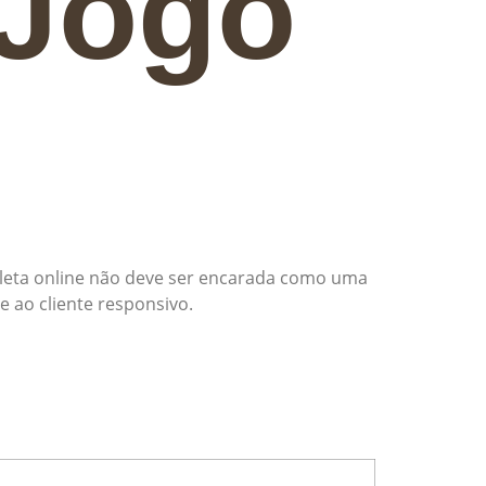
 Jogo
leta online não deve ser encarada como uma
 ao cliente responsivo.