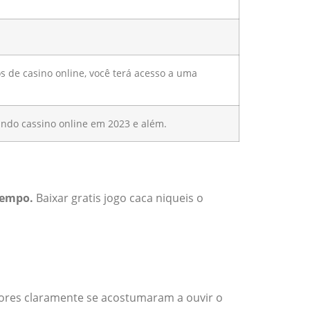
s de casino online, você terá acesso a uma
ando cassino online em 2023 e além.
 tempo.
Baixar gratis jogo caca niqueis o
ores claramente se acostumaram a ouvir o