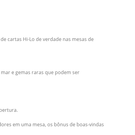
 de cartas Hi-Lo de verdade nas mesas de
do mar e gemas raras que podem ser
bertura.
adores em uma mesa, os bônus de boas-vindas