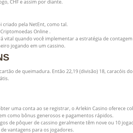
jogo, CHF e assim por diante.
i criado pela NetEnt, como tal.
 Criptomoedas Online .
rá vital quando você implementar a estratégia de contagem
nheiro jogando em um cassino.
NS
cartão de queimadura. Então 22,19 (divisão) 18, caracóis 
tis.
ter uma conta ao se registrar, o Arlekin Casino oferece co
bem como bônus generosos e pagamentos rápidos.
gos de pôquer de cassino geralmente têm nove ou 10 jog
 de vantagens para os jogadores.