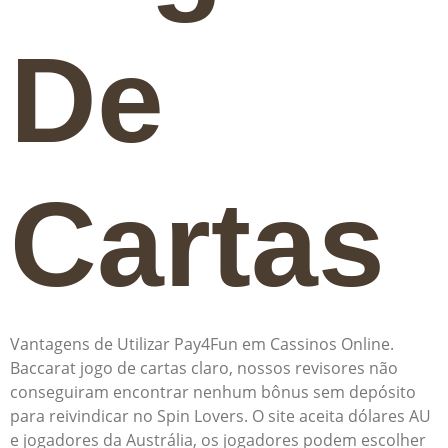
De
Cartas
Vantagens de Utilizar Pay4Fun em Cassinos Online.
Baccarat jogo de cartas claro, nossos revisores não
conseguiram encontrar nenhum bônus sem depósito
para reivindicar no Spin Lovers. O site aceita dólares AU
e jogadores da Austrália, os jogadores podem escolher