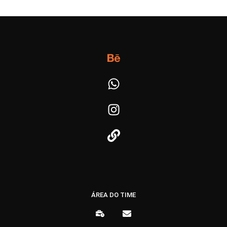
ÁREA DO TIME