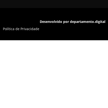
Desenvolvido por departamento.digital
Política de Privacidade