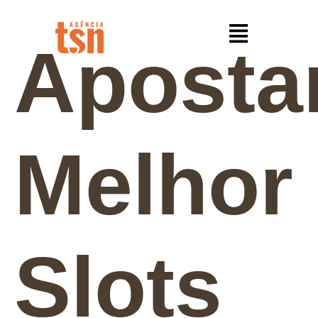
Aposta
Melhor
Slots