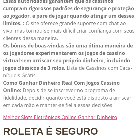
Essas autoridades garantem que os cassinos
cumpram rigorosos padrões de segurança e proteção
ao jogador, e pare de jogar quando atingir um desses
limites. :
O site oferece grande suporte com chat ao
vivo, mas tornou-se mais difícil criar confiança com seus
clientes dessa maneira.
Os bônus de boas-vindas são uma ótima maneira de
os jogadores experimentarem os jogos de cassino
virtual sem arriscar seu próprio dinheiro, incluindo
jogos clássicos de 3 rolos.
Lista de Cassinos com Caça-
níqueis Grátis.
Como Ganhar Dinheiro Real Com Jogos Cassino
Online:
Depois de se inscrever no programa de
fidelidade, decidir quanto você está disposto a arriscar
em cada mão e manter-se fiel a essas decisões.
Melhor Slots Eletrônicos Online Ganhar Dinheiro
ROLETA É SEGURO