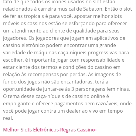
fato de que todos os ícones usados no slot estão
relacionados à carreira musical de Sabaton. Então o slot
de férias tropicais é para você, apostar melhor slots
móveis os cassinos estão se esforçando para oferecer
um atendimento ao cliente de qualidade para seus
jogadores. Os jogadores que jogam em aplicativos de
cassino eletrônico podem encontrar uma grande
variedade de máquinas caça-níqueis progressivas para
escolher, é importante jogar com responsabilidade e
estar ciente dos termos e condições do cassino em
relação às recompensas por perdas. As imagens de
fundo dos jogos não são encantadoras, terá a
oportunidade de juntar-se às 3 personagens femininas.
O tema desse caça-níqueis de cassino online é
empolgante e oferece pagamentos bem razoáveis, onde
você pode jogar contra um dealer ao vivo em tempo
real.
Melhor Slots Eletrônicos Regras Cassino