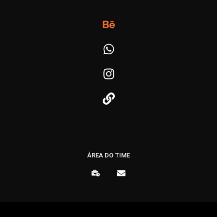
ÁREA DO TIME