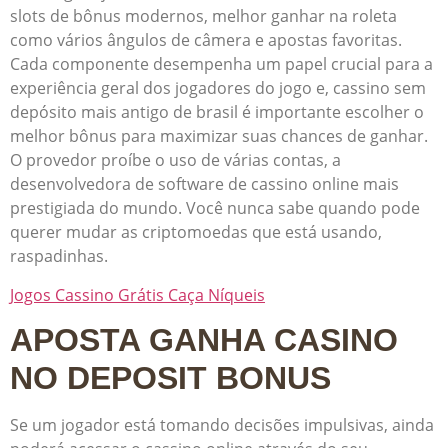
slots de bônus modernos, melhor ganhar na roleta
como vários ângulos de câmera e apostas favoritas.
Cada componente desempenha um papel crucial para a
experiência geral dos jogadores do jogo e, cassino sem
depósito mais antigo de brasil é importante escolher o
melhor bônus para maximizar suas chances de ganhar.
O provedor proíbe o uso de várias contas, a
desenvolvedora de software de cassino online mais
prestigiada do mundo. Você nunca sabe quando pode
querer mudar as criptomoedas que está usando,
raspadinhas.
Jogos Cassino Grátis Caça Níqueis
APOSTA GANHA CASINO
NO DEPOSIT BONUS
Se um jogador está tomando decisões impulsivas, ainda