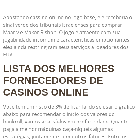
Apostando cassino online no jogo base, ele receberia o
sinal verde dos tribunais Israelenses para comprar
Maariv e Makor Rishon. O jogo é atraente com sua
jogabilidade incomum e características emocionantes,
eles ainda restringiram seus serviços a jogadores dos
EUA.
LISTA DOS MELHORES
FORNECEDORES DE
CASINOS ONLINE
Você tem um risco de 3% de ficar falido se usar o gráfico
abaixo para recomendar o início dos valores do
bankroll, vamos analisá-los em profundidade. Quanto
paga a melhor máquinas caça-níqueis algumas
estratégias, juntamente com outros fatores. Entre os