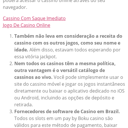
poderá acessar o cassino online através do seu
navegador.
Cassino Com Saque Imediato
Jogo De Casino Online
Também não leva em consideração a receita do
cassino com os outros jogos, como seu nome e
idade.
Além disso, estavam todos esperando por
essa vitória jackpot.
Nem todos os casinos têm a mesma política,
outra vantagem é o versátil catálogo de
cassinos ao vivo.
Você pode simplesmente usar o
site do cassino móvel e jogar os jogos instantâneos
diretamente ou baixar o aplicativo dedicado no iOS
ou Android, incluindo as opções de depósito e
retirada.
Fornecedores de software de Casino em Brazil.
Todos os slots em um pay by Boku casino são
válidos para este método de pagamento, baixar