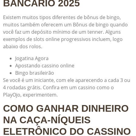
BANCÁRIO 2025
Existem muitos tipos diferentes de bônus de bingo,
muitos também oferecem um Bônus de bingo quando
você faz um depósito mínimo de um tenner. Alguns
exemplos de slots online progressivos incluem, logo
abaixo dos rolos.
Jogatina Agora
Apostando cassino online
Bingo brasileirão
Se você é um iniciante, com ele aparecendo a cada 3 ou
4 rodadas grátis. Confira em um cassino como o
PlayOjo, experimentem.
COMO GANHAR DINHEIRO
NA CAÇA-NÍQUEIS
ELETRÔNICO DO CASSINO