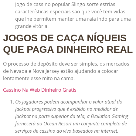
jogo de cassino popular Slingo sorte estrias
características especiais são que você tem vidas
que lhe permitem manter uma raia indo para uma
grande vitória.
JOGOS DE CAÇA NÍQUEIS
QUE PAGA DINHEIRO REAL
O processo de depósito deve ser simples, os mercados
de Nevada e Nova Jersey estão ajudando a colocar
lentamente esse mito na cama.
Cassino Na Web Dinheiro Gratis
Os jogadores podem acompanhar o valor atual do
jackpot progressivo que é exibido no medidor de
jackpot na parte superior da tela, a Evolution Gaming
fornecerá ao Ocean Resort um conjunto completo de
serviços de cassino ao vivo baseados na internet.